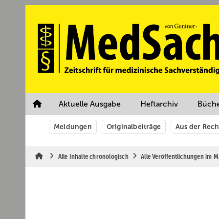
Springe
Springe
Springe
auf
auf
auf
Hauptinhalt
Hauptmenü
SiteSearch
Aktuelle Ausgabe
Heftarchiv
Büch
Meldungen
Originalbeiträge
Aus der Rec
Alle Inhalte chronologisch
Alle Veröffentlichungen im 