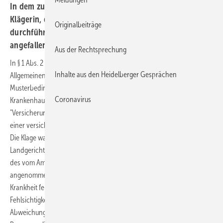
In dem zugrunde liegenden Rechtsstreit begehrte die
Klägerin, die eine solche Operation erfolgreich hatte
Originalbeiträge
durchführen lassen, die Erstattung der dafür
angefallenen Kosten in Höhe von rund 3.500 €.
Aus der Rechtsprechung
In § 1 Abs. 2 der dem Versicherungsvertrag zugrunde liegenden
Inhalte aus den Heidelberger Gesprächen
Allgemeinen Versicherungsbedingungen, die insoweit den
Musterbedingungen für die Krankheitskosten- und
Coronavirus
Krankenhaustagegeldversicherung (MB/KK) entsprechen, heißt es:
"Versicherungsfall ist die medizinisch notwendige Heilbehandlung
einer versicherten Person wegen Krankheit oder Unfallfolgen (…)."
Die Klage war in den Vorinstanzen erfolglos geblieben. Das
Landgericht als Berufungsgericht hat im Anschluss an Ausführungen
des vom Amtsgericht beauftragten medizinischen Sachverständigen
angenommen, dass es bereits an einer bedingungsgemäßen
Krankheit fehle, weil vom Vorliegen einer Krankheit bei einer
Fehlsichtigkeit nur gesprochen werden könne, wenn eine
Abweichung vom natürlichen körperlichen Zustand der versicherten