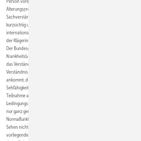
Person vorliege, die nicht dem normalen Entwicklungs- oder
Alterungsprozess entspreche. Nach den Ausführungen des
Sachverständigen seien 30 - 40 % der Menschen im mittleren Alter
kurzsichtig und werde von einer pathologischen Myopie nach
internationalem Standard erst ab -6 Dioptrien gesprochen. Auch sei
der Klägerin das Tragen einer Brille möglich und zumutbar gewesen.
Der Bundesgerichtshof hat demgegenüber klargestellt, dass es für den
Krankheitsbegriff in Allgemeinen Versicherungsbedingungen nicht auf
das Verständnis in medizinischen Fachkreisen, sondern auf das
Verständnis eines durchschnittlichen Versicherungsnehmers
ankommt, der davon ausgehen wird, dass zum Normalzustand der
Sehfähigkeit ein beschwerdefreies Lesen und eine gefahrenfreie
Teilnahme am Straßenverkehr gehört; er wird das Vorliegen einer
bedingungsgemäßen Krankheit annehmen, wenn bei ihm eine nicht
nur ganz geringfügige Beeinträchtigung dieser körperlichen
Normalfunktion vorliegt, die ohne Korrektur ein beschwerdefreies
Sehen nicht ermöglicht. Die Korrekturbedürftigkeit der bei der Klägerin
vorliegenden Kurzsichtigkeit und die medizinische Indikation für