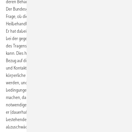
deren Behandlung hatte auch der Sachverständige im Streitfall bejaht.
Der Bundesgerichtshof hat den Rechtsstreit zur Prüfung der weiteren
Frage, ob die durchgeführte Operation eine medizinisch notwendige
Heilbehandlung darstellte, an das Berufungsgericht zurückverwiesen.
Er hat dabei zugleich darauf hingewiesen, dass diese Notwendigkeit
bei der gegebenen Bedingungslage nicht allein wegen der Üblichkeit
des Tragens einer Brille oder von Kontaktlinsen verneint werden
kann. Dies hat er damit begründet, dass das Tragen einer Sehhilfe in
Bezug auf die Fehlsichtigkeit keine Heilbehandlung darstellt, Brillen
und Kontaktlinsen vielmehr lediglich Hilfsmittel sind, mit denen
körperliche Defekte über einen längeren Zeitraum ausgeglichen
werden, und die vereinbarten Allgemeinen Versicherungs-
bedingungen dem Versicherungsnehmer an keiner Stelle deutlich
machen, dass die Erstattungsfähigkeit der Kosten einer medizinisch
notwendigen Heilbehandlung grundsätzlich davon abhängen soll, ob
er (dauerhaft) auf ein Hilfsmittel zurückgreifen kann, das den bei ihm
bestehenden anormalen Körperzustand auszugleichen oder
abzuschwächen geeignet ist, ohne am eigentlichen Leiden etwas zu