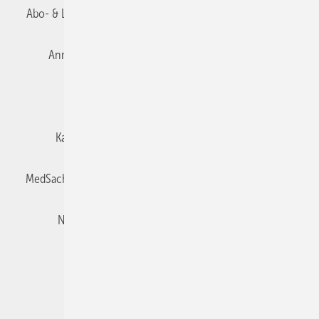
Abo- & Leserservice
AGB
Alle Inhalte chronologisch
Anmelden
Autorenrichtlinien
Datenschutz
E-Paper
Impressum
Gentner Verlag
Karriere bei Gentner
Team
Mediaservice
MedSach abonnieren
Mitgliedschaften und Engagement
Newsletter
Privacy Manager
Redaktion
Rechte & Lizenzen
RSS-Feed
Veranstaltungen / Webinare