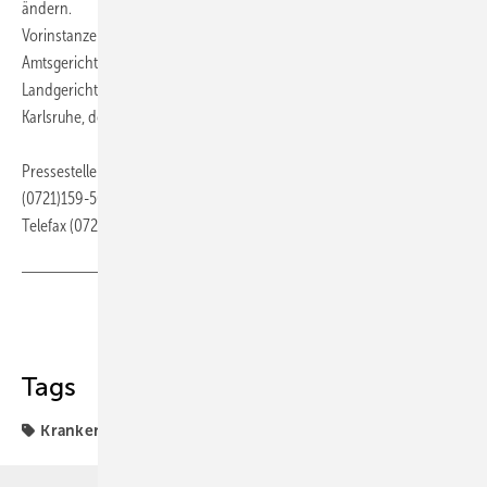
ändern.
Vorinstanzen:
Amtsgericht Heidelberg - Urteil vom 18. November 2014 - 30 C 103/14
Landgericht Heidelberg – Urteil vom 18. November 2015 – 4 S 49/14
Karlsruhe, den 30. März 2017
Pressestelle des Bundesgerichtshofs, 76125 Karlsruhe, Telefon
(0721)159-5013,
Telefax (0721) 159-5501
Teilen
Link kopieren
Tags
Krankenversicherung