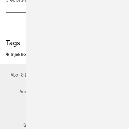
G.-M. Ostendorf, Wiesbaden
Teilen
Link kopieren
Tags
Injektion
Abo- & Leserservice
AGB
Alle Inhalte chronologisch
Anmelden
Autorenrichtlinien
Datenschutz
E-Paper
Impressum
Gentner Verlag
Karriere bei Gentner
Team
Mediaservice