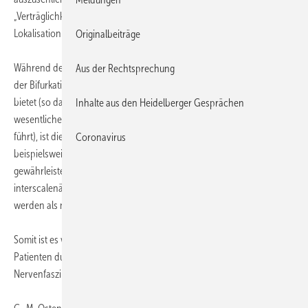
„Verträglichkeit“ einer intraneuralen Injektion von Lokalisation zu
Lokalisation offenkundig unterschiedlich ist.
Originalbeiträge
Während der Nervus ischiadicus im Bereich der Kniekehle kurz vor
Aus der Rechtsprechung
der Bifurkation offenkundig sehr viel Platz unterhalb des Epineuriums
bietet (so dass eine intraneurale Injektion hier nicht zu einer
Inhalte aus den Heidelberger Gesprächen
wesentlichen Druckerhöhung mit entsprechender Druckschädigung
führt), ist dies möglicherweise in anderen Regionen, wie
Coronavirus
beispielsweise bei der interscalenären Blockade keineswegs
gewährleistet. Dies könnte auch ein Grund dafür sein, warum nach
interscalenärer Nervenblockade häufiger Nervenschäden beobachtet
werden als nach anderen Regionalanästhesieverfahren.
Somit ist es wichtig, Regionalanästhesien möglichst am wachen
Patienten durchzuführen, der eine direkte Berührung des
Nervenfaszikels mit der Nadel rückmelden kann, so Wulf.