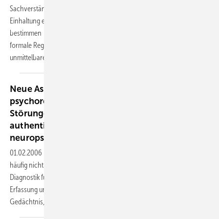
Sachverständiger im Sozialleistungsbereich tätig wird, erfordert die
Einhaltung einer bestimmten Begutachtungsmethodik. Dabei
bestimmen
formale Regeln den gesamten Ablauf der Begutachtung und mit
unmittelbarer Wirkung auf die Erstattung eines
insgesamt...
Neue Aspekte in der Beurteilung
psychoreaktiver und neuropsychologischer
Störungen als Leistungsgrund - Nicht-
authentische Beschwerden: vorgetäuschte
neuropsychologische
Störungen
01.02.2006
-
Kognitive Störungen werden im gutachterlichen Kontext
häufig nicht adäquat gewürdigt. Obwohl neuropsychologische
Diagnostik für viele Fragestellungen die Methode der Wahl für die
Erfassung und Quantifizierung von Störungen von Lernen und
Gedächtnis, Konzentration und Aufmerksamkeit,
visuell...