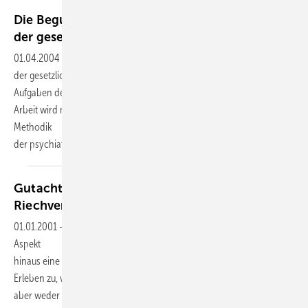
Die Begutachtung neurotischer Störungen in
der gesetzlichen
Unfallversicherung
01.04.2004
-
Die Begutachtung neurotischer Störungen im Rahmen
der gesetzlichen Unfallversicherung gehört zu den schwierigsten
Aufgaben des psychiatrischen Sachverständigen. In der vorliegenden
Arbeit wird nach einem kurzen historischen Rückblick die aktuelle
Methodik
der psychiatrischen
Begutachtung...
Gutachtliche Beurteilung von Störungen des
Riechvermögens
01.01.2001
-
Dem Riechvermögen kommt über den hedonistischen
Aspekt
hinaus eine große Bedeutung unter anderem auch im emotionalen
Erleben zu, wobei
aber weder im sozialen Entschädigungsrecht noch in der