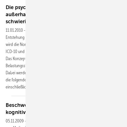
Die psychoreaktiven Störungen — auch
außerhalb der Begutachtung ein häufig
schwieriges
Thema
11.01.2010
-
Nach allgemeinen Überlegungen zur
Entstehung psychoreaktiver Störungen
wird die Nomenklatur entsprechend
ICD-10 und DSM-IV-TR dargestellt.
Das Konzept der posttraumatischen
Belastungsstörung wird kritisch erläutert.
Dabei werden im einzelnen
die folgenden Aspekte diskutiert: Diagnose
einschließlich...
Beschwerdenvalidierung bei der Begutachtung
kognitiver
Störungen
05.11.2009
-
Die Entwicklung und Verfeinerung