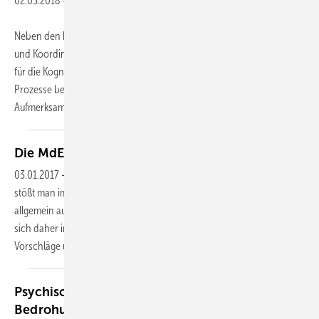
02.03.2018
-
Neben den bereits lange bekannten Funktionen bei der Steuerung
und Koordination von Bewegungen ist die Bedeutung des Kleinhirns
für die Kognition weniger bekannt. So beeinflusst es wichtige
Prozesse bei der kognitiven Verarbeitung von Informationen wie etwa
Aufmerksamkeit, Denken,
Erinnerung...
Die MdE bei psychischen
Störungen
03.01.2017
-
Bei der MdE-Einschätzung für psychische Störungen
stößt man im konkreten Einzelfall wie auch im Bereich der Diagnosen
allgemein auf recht divergente Bewertungen. Mehrere Autoren haben
sich daher in den letzten Jahren damit befasst und unterschiedliche
Vorschläge unterbreitet. In den
Ausführungen...
Psychische Störungen nach Gewalterleben und
Bedrohung — Einsatzbedingte psychische