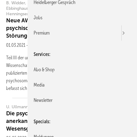
Heidelberger Gespräch
B. Widder, K. Dilcher, R. Dohrenbusch, H. Dreßing, R.
Ebbinghaus, B. Gruner, F. Haenel, H.-C. Hansen, P.
Henningsen, S. Köhler, V. Köllner, Th. Merten, P.-C. Vogel
Jobs
Neue AWMF-Leitlinie zu Kausalitätsfragen bei
psychischen und psychosomatischen
Premium
Störungen
01.03.2021
-
Zusammenfassung
Services
Teil III der unlängst auf der Website der Arbeitsgemeinschaft der
Wissenschaftlichen Medizinischen Fachgesellschaften e.V.
Abo & Shop
publizierten Leitlinie zur Begutachtung psychischer und
psychosomatischer Störungen (AWMF-Registernummer 051-029)
Media
befasst sich mit Kausalitätsfragen bei
geltend...
Newsletter
U. Ullmann, C. Drechsel-Schlund
Die psychoreaktive Störung – Unrichtig
anerkannt oder Verschiebung der
Specials
Wesensgrundlage?
Meldungen