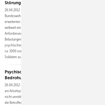
Störungen bei Soldaten der
Bundeswehr
26.04.2012
-
Seit nunmehr fast 20 Jahren sind
Bundeswehrsoldaten im Rahmen des
erweiterten militärischen Aufgabenspektrums
weltweit eingesetzt. Die außergewöhnlichen
Anforderungen und
Belastungen führen wegen „einsatzbedingter
psychischer Störungen“ bei
ca. 1000 von den jährlich 20.000 eingesetzten
Soldaten
zu...
Psychische Störungen nach Gewalterleben und
Bedrohung — am
Arbeitsplatz
26.04.2012
-
Psychische Störungen nach Gewalterleben
am Arbeitsplatz sind meist
nicht unmittelbar erkennbar. Auch für
die Betroffenen ist es oft nicht leicht,