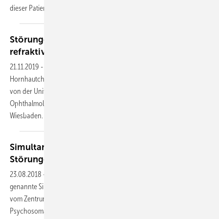
dieser Patienten in Zukunft an Bedeutung
gewinnen.
Störungen des Binokularsehens nach
refraktiver
Hornhautchirurgie
21.11.2019
-
Probleme des Binokularsehens nach refraktiver
Hornhautchirurgie sind ausgesprochen selten, erklärte Joachim Esser
von der Universitätsklinik für Augenheilkunde in Essen auf dem 9.
Ophthalmologie-Update-Seminar am 15. und 16. November 2019 in
Wiesbaden.
Simultandiagnostik bei somatoformen
Störungen
23.08.2018
-
Bei der Diagnostik somatoformer Störungen ist eine so
genannte Simultandiagnostik anzustreben, erklärte Claas Lahmann
vom Zentrum für Psychische Erkrankungen, Klinik für
Psychosomatische Medizin und Psychotherapie am