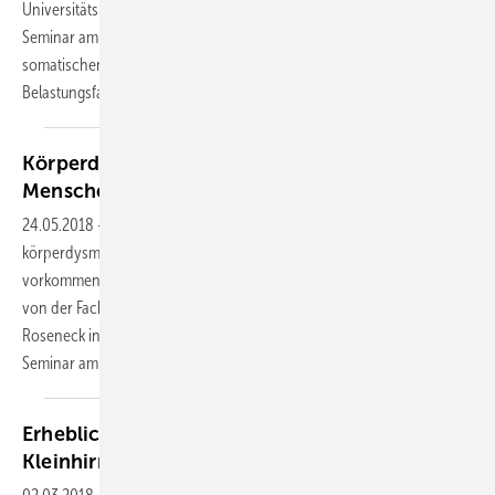
Universitätsklinikum Freiburg, auf dem 12. Allgemeinmedizin-Update-
Seminar am 27. und 28. April 2018 in Wiesbaden; das Abwarten der
somatischen Ausschlussdiagnostik trotz Hinweisen auf psychosoziale
Belastungsfaktoren ist
kontraindiziert:
Körperdysmorphe Störungen häufig bei jungen
Menschen
24.05.2018
-
Aktuelle Studien weisen darauf hin, dass
körperdysmorphe Störungen bei jungen Menschen deutlich häufiger
vorkommen als früher angenommen, berichtete Ulrich Voderholzer
von der Fachklinik für psychische Erkrankungen Schön Klinik
Roseneck in Prien am Chiemsee auf dem 8. Psychiatrie-Update-
Seminar am 9. und 10. März 2018 in
Wiesbaden.
Erhebliche Störung kognitiver Prozesse bei
Kleinhirnschädigung