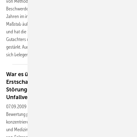
von Methoden zur Diagnostik der
Beschwerdenvalidität ist in den vergangenen
Jahren im internationalen
Maßstab äußerst erfolgreich gewesen
und hat die Stellung des neuropsychologischen
Gutachters nachdrücklich
gestärkt. Auch für Deutschland lässt
sich belegen,
dass...
War es überhaupt ein Unfall?
Erstschadensbeurteilung bei psychogenen
Störungen in der gesetzlichen
Unfallversicherung
07.09.2009
-
Bei der medizinischen und rechtlichen
Bewertung psychogener Unfallfolgen
konzentrieren sich Juristen
und Mediziner in der Regel auf den