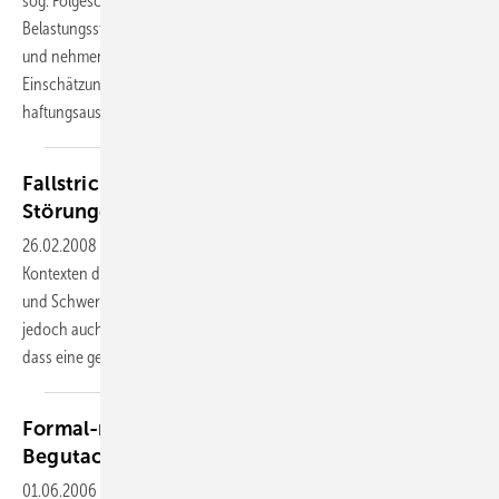
sog. Folgeschaden (z. B. Posttraumatische
Belastungsstörung oder Anpassungsstörung)
und nehmen ihre
Einschätzung damit auf der Ebene der
haftungsausfüllenden...
Fallstricke bei der Begutachtung kognitiver
Störungen
26.02.2008
-
Eine neuropsychologische Untersuchung ist in vielen
Kontexten die Methode der Wahl zur Beurteilung von Vorhandensein
und Schwere kognitiver Störungen. Häufig erfolgt diese Beurteilung
jedoch auch innerhalb der nervenärztlichen Begutachtung, ohne
dass eine gesonderte neuropsychologische
Untersuchung...
Formal-methodische Kriterien der
Begutachtung psychischer
Störungen
01.06.2006
-
Der verfahrensrechtliche Rahmen, in dem ein