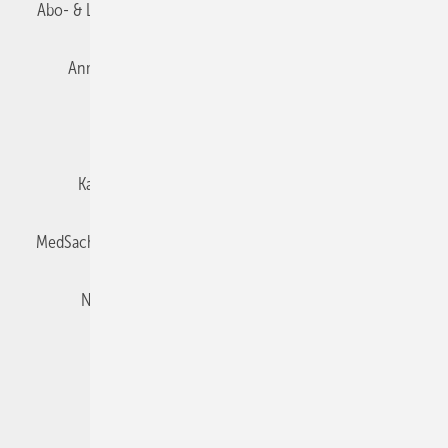
Abo- & Leserservice
AGB
Alle Inhalte chronologisch
Anmelden
Autorenrichtlinien
Datenschutz
E-Paper
Impressum
Gentner Verlag
Karriere bei Gentner
Team
Mediaservice
MedSach abonnieren
Mitgliedschaften und Engagement
Newsletter
Privacy Manager
Redaktion
Rechte & Lizenzen
RSS-Feed
Veranstaltungen / Webinare