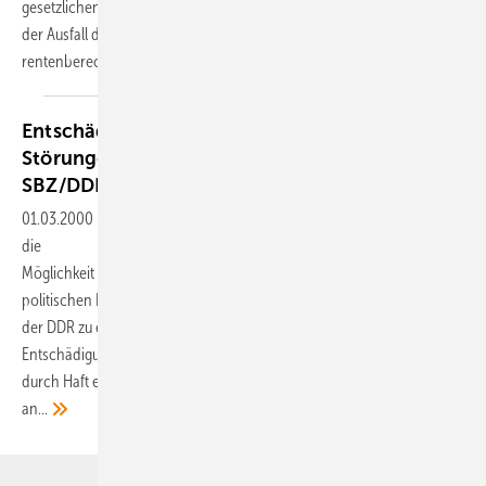
gesetzlichen Unfallversicherung
der Ausfall des Riechvermögens mit einer MdE in
rentenberechtigender
Höhe...
Entschädigung und Begutachtung psychischer
Störungen nach politischer Haft in der
SBZ/DDR
01.03.2000
-
Obwohl bereits seit 1955 durch das Häftlingshilfegesetz
die
Möglichkeit besteht, Gesundheitsstörungen aufgrund einer
politischen Inhaftierung in
der DDR zu entschädigen, haben Fragen der Begutachtung und
Entschädigung von
durch Haft erlittenen Gesundheitsstörungen seit dem Fall der Mauer
an...