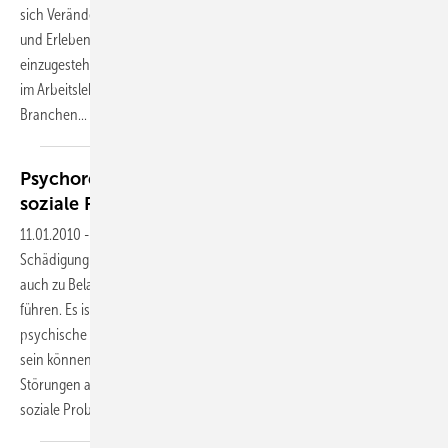
sich Veränderungen in Wahrnehmung
und Erleben oder gar eine Erkrankung
einzugestehen. Dabei haben Gewaltereignisse
im Arbeitsleben in vielen
Branchen...
Psychoreaktive Störungen auf unfallbedingte
soziale Probleme
[1]
11.01.2010
-
(Arbeits-)unfälle können neben einer
Schädigung der körperlichen Integrität
auch zu Belastungen im sozialen Umfeld
führen. Es ist unbestritten, dass
psychische Störungen Unfallfolgen
sein können. Ob dies auch für psychoreaktive
Störungen auf unfallbedingte
soziale Probleme gilt, ist im
Einzelfall...