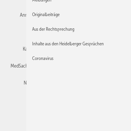
Originalbeiträge
Anmelden
Autorenrichtlinien
Datenschutz
Aus der Rechtsprechung
E-Paper
Impressum
Gentner Verlag
Inhalte aus den Heidelberger Gesprächen
Karriere bei Gentner
Team
Mediaservice
Coronavirus
MedSach abonnieren
Mitgliedschaften und Engagement
Newsletter
Privacy Manager
Redaktion
Rechte & Lizenzen
RSS-Feed
Veranstaltungen / Webinare