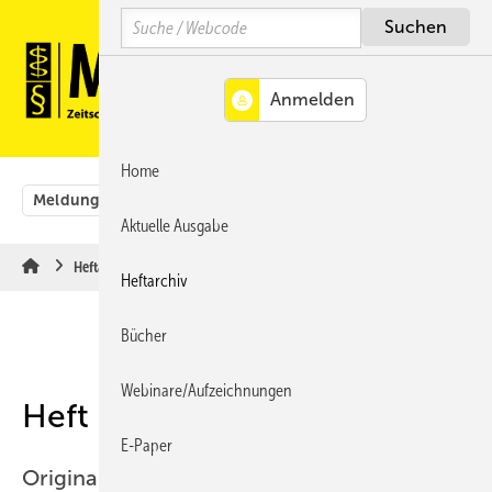
Springe
Springe
Springe
Search
auf
auf
auf
Hauptinhalt
Hauptmenü
SiteSearch
MENÜ
Home
Meldungen
Originalbeiträge
Aus der Rechtsprechung
Aktuelle Ausgabe
Heftarchiv
Heftarchiv
Bücher
Webinare/Aufzeichnungen
Heft 06-2007
E-Paper
Originalbeiträge