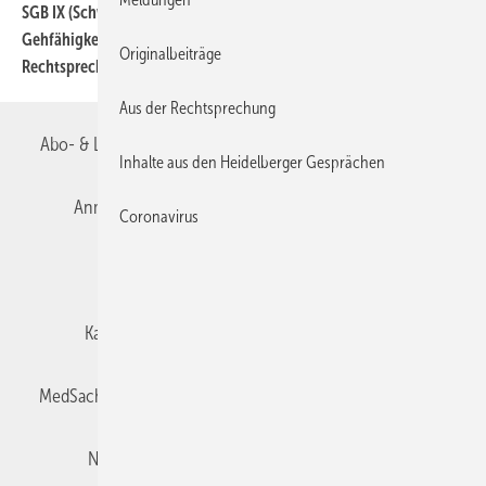
SGB IX (Schwerbehindertenrecht): Einschränkung der
227
Gehfähigkeit und Nachteilsausgleiche im Spiegel der
Originalbeiträge
Rechtsprechung
Aus der Rechtsprechung
Abo- & Leserservice
AGB
Alle Inhalte chronologisch
Inhalte aus den Heidelberger Gesprächen
Anmelden
Autorenrichtlinien
Datenschutz
Coronavirus
E-Paper
Impressum
Gentner Verlag
Karriere bei Gentner
Team
Mediaservice
MedSach abonnieren
Mitgliedschaften und Engagement
Newsletter
Privacy Manager
Redaktion