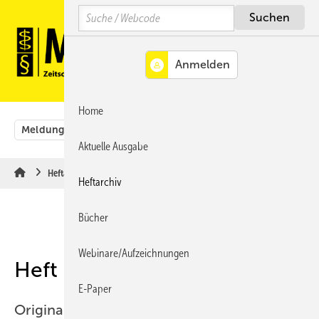
Springe
Springe
Springe
Search
auf
auf
auf
Hauptinhalt
Hauptmenü
SiteSearch
MENÜ
Home
Meldungen
Originalbeiträge
Aus der Rechtsprechung
Aktuelle Ausgabe
Heftarchiv
Heftarchiv
Bücher
Webinare/Aufzeichnungen
Heft 06-2006
E-Paper
Originalbeiträge