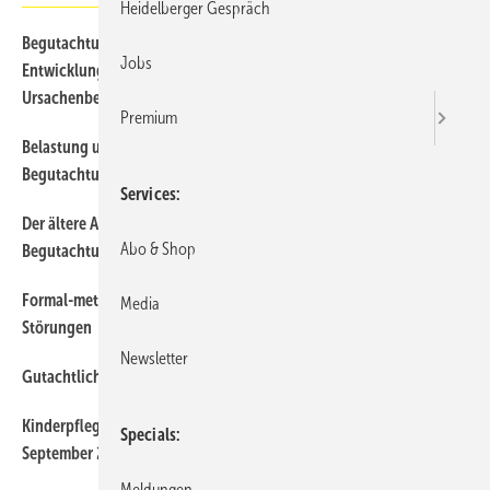
Heidelberger Gespräch
Begutachtung bei Epilepsie — Update Epileptologie. Die
242
Jobs
Entwicklung des Krankheitsbegriffs und zur Problematik des
Ursachenbegriffs in der Epileptologie
Premium
Belastung und Belastbarkeit - Stellenwert bei der
206
Begutachtung des -Schleudertraumas- der Halswirbelsäule
Services
Der ältere Arbeitnehmer - sozialmedizinische
218
Abo & Shop
Begutachtungsaspekte
Formal-methodische Kriterien der Begutachtung psychischer
200
Media
Störungen
Newsletter
Gutachtliche Problemstellungen bei Osteoporose
212
Kinderpflegebegutachtung nach neuen Richtlinien ab
222
Specials
September 2006
Meldungen