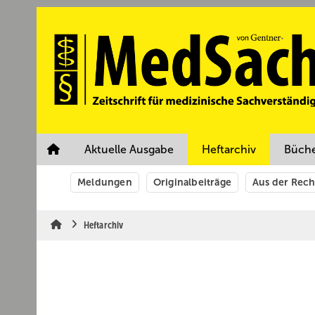
Springe
Springe
Springe
auf
auf
auf
Hauptinhalt
Hauptmenü
SiteSearch
Aktuelle Ausgabe
Heftarchiv
Büch
Meldungen
Originalbeiträge
Aus der Rec
Heftarchiv