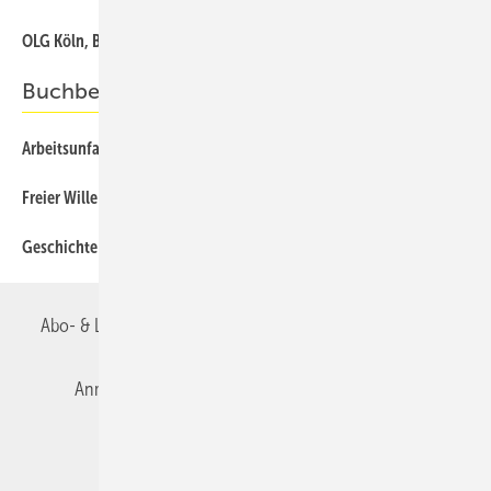
OLG Köln, Beschluss vom 23.3.2015 – 17 W 207/14
141
Buchbesprechung
Arbeitsunfall und Berufskrankheit
142
Freier Wille und neuro-psychiatrische Erkrankungen
132
Geschichte (n) der Medizin
120
Abo- & Leserservice
AGB
Alle Inhalte chronologisch
Anmelden
Autorenrichtlinien
Datenschutz
E-Paper
Impressum
Gentner Verlag