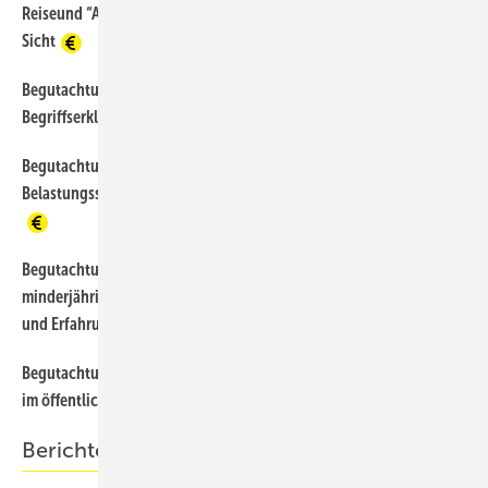
Reiseund “Abschiebefähigkeit“ — aus juristischer (anwaltlicher)
Sicht
Begutachtung nach Flucht und Migration — Juristische
98
Begriffserklärung — worüber sprechen wir?
Begutachtung nach Flucht und Migration — Posttraumatische
109
Belastungsstörung bei Asylbewerbern — aus medizinischer Sicht
Begutachtung nach Flucht und Migration — Unbegleitete
113
minderjährige Flüchtlinge — Untersuchungen, Begutachtungen
und Erfahrungen
Begutachtung nach Flucht und Migration — Untersuchungen
106
im öffentlichen Gesundheitsdienst
Berichte und Informationen