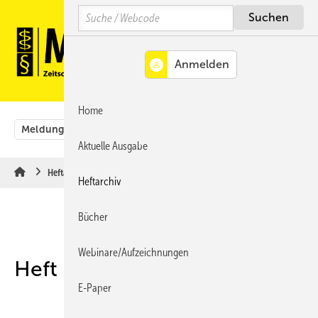
Springe
Springe
Springe
Search
auf
auf
auf
Hauptinhalt
Hauptmenü
SiteSearch
MENÜ
Home
Meldungen
Originalbeiträge
Aus der Rechtsprechung
Aktuelle Ausgabe
Heftarchiv
Heftarchiv
Bücher
Webinare/Aufzeichnungen
Heft 03-2017
E-Paper