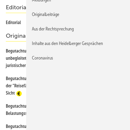
Editorial
Originalbeiträge
Editorial
96
Aus der Rechtsprechung
Originalbeiträge
Inhalte aus den Heidelberger Gesprächen
Begutachtung bei Flucht und Migration — Begutachtung von
124
Coronavirus
unbegleiteten Minderjährigen bei Inobhutnahmen — aus
juristischer Sicht
Begutachtung bei Flucht und Migration — Die Begutachtung
130
der “Reisefähigkeit“ im Abschiebeverfahren aus medizinischer
Sicht
Begutachtung bei Flucht und Migration — Posttraumatische
114
Belastungsstörung bei Asylbewerbern — aus juristischer Sicht
Begutachtung nach Flucht und Migration — Begutachtung der
133