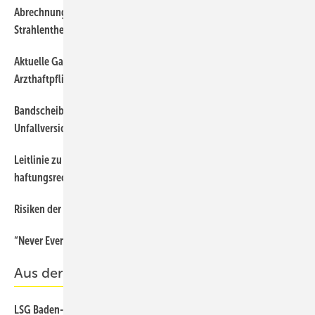
Abrechnung des simultan-integrierten Boost (SIB) bei 3-D-
94
Strahlentherapie der Mamma
Aktuelle Gastroenterologie unter dem Aspekt der
138
Arzthaftpflicht
Bandscheibenschaden als Ausschlusstatbestand in der privaten
136
Unfallversicherung
Leitlinie zu Venenthrombose und Lungenembolie –
140
haftungsrechtliche Aspekte
Risiken der Tumeszenzanästhesie
129
“Never Events“: Was bei Operationen nie passieren dürfte
138
Aus der Rechtsprechung
LSG Baden-Württemberg, Urteil vom 22.9.2016 – L 7 R 2329/15
141