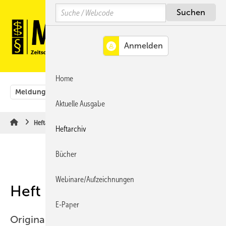
Springe
Springe
Springe
Search
auf
auf
auf
Hauptinhalt
Hauptmenü
SiteSearch
MENÜ
Home
Meldungen
Originalbeiträge
Aus der Rechtsprechung
Aktuelle Ausgabe
Heftarchiv
Heftarchiv
Bücher
Webinare/Aufzeichnungen
Heft 02-2008
E-Paper
Originalbeiträge