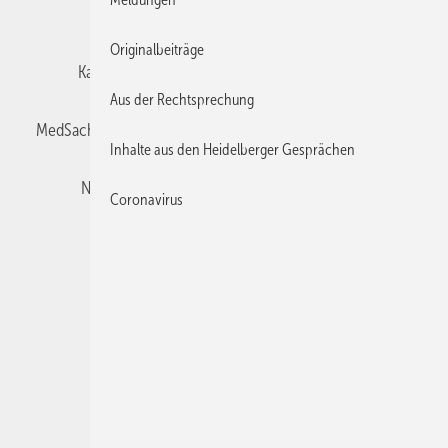
E-Paper
Impressum
Gentner Verlag
Originalbeiträge
Karriere bei Gentner
Team
Mediaservice
Aus der Rechtsprechung
MedSach abonnieren
Mitgliedschaften und Engagement
Inhalte aus den Heidelberger Gesprächen
Newsletter
Privacy Manager
Redaktion
Coronavirus
Rechte & Lizenzen
RSS-Feed
Veranstaltungen / Webinare
© 2026 Der medizinische Sachverständige