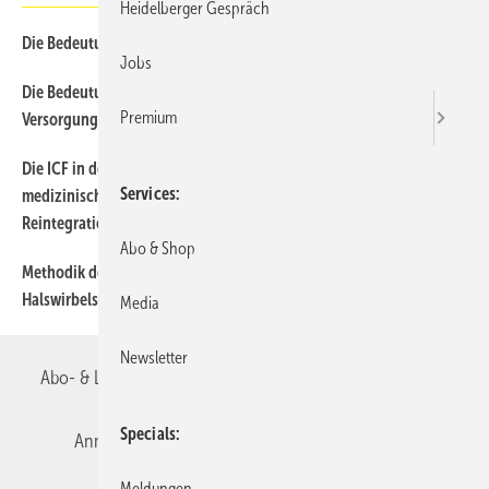
Heidelberger Gespräch
Die Bedeutung der ICF für die Rehabilitationswissenschaft
48
Jobs
Die Bedeutung der ICF für die vertragsärztliche kurative
45
Premium
Versorgung
Die ICF in der privaten Versicherungswirtschaft aus Sicht eines
41
Services
medizinischberufskundlichen Beratungs- und
Reintegrationsdienstes
Abo & Shop
Methodik der Begutachtung beim “Schleudertrauma“ der
70
Halswirbelsäule
Media
Newsletter
Abo- & Leserservice
AGB
Alle Inhalte chronologisch
Specials
Anmelden
Autorenrichtlinien
Datenschutz
Meldungen