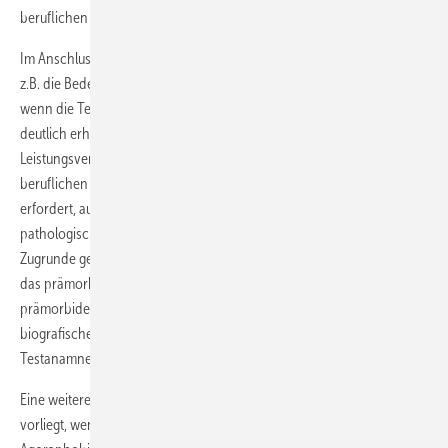
beruflichen Teiltätigkeiten.
Im Anschluss an die Referate bestand Raum zur Diskussion. So wurde
z.B. die Bedeutung psychometrischer Testergebnissen hinterfragt,
wenn die Testergebnisse zwar im Normbereich, der Beruf aber
deutlich erhöhte Anforderungen an Konzentration, Kreativität und
Leistungsvermögen stellt.
Fliegner
erläuterte, dass bei einer
beruflichen Tätigkeit, die überdurchschnittliche kognitive Leistungen
erfordert, auch bei durchschnittlichen, d.h. per se nicht
pathologischen Testbefunden, eine Berufsunfähigkeit vorliegen kann.
Zugrunde gelegt werden dabei das berufliche Anforderungsprofil und
das prämorbide Leistungsniveau. Der Neuropsychologe schätzt das
prämorbide Leistungsniveau ab, indem er u.a. eine sorgfältige
biografische Anamnese (höchster Bildungsabschluss) und
Testanamnese (zurückliegende Testergebnisse) erhebt.
Eine weitere Frage war, ob denn bedingungsgemäße Berufsunfähigkeit
vorliegt, wenn die Wegefähigkeit an den Arbeitsplatz zu gelangen, bei