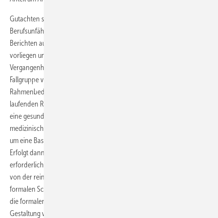
Gutachten sind dann erforderlich, wenn ernsthafte Zweifel an der
Berufsunfähigkeit vorliegen, Widersprüche in medizinischen
Berichten auffallen, widersprüchliche Aussagen verschiedener Ärzte
vorliegen und die Beurteilung längerer Krankheitsverläufe in der
Vergangenheit sowie Fragen zur Prognose zu klären sind. Eine weitere
Fallgruppe von Gutachten ergibt sich aus den juristischen
Rahmenbedingungen. Der Versicherer kann seine Leistungen einer
laufenden Rentenzahlung im weiteren Verlauf nur einstellen, wenn er
eine gesundheitliche Besserung nachweist. In Fällen mit geringen
medizinischen Ausgangsbefunden erfolgt daher eine Begutachtung,
um eine Basis für eine spätere Vergleichsbetrachtung zu erlangen.
Erfolgt dann die Nachprüfung, kann ein weiteres Gutachten
erforderlich werden. Das medizinische Gutachten bildet abgesehen
von der rein fachlichen Darstellung eines Falles somit einen wichtigen
formalen Schritt in der Leistungsprüfung. Ferner entfaltet es Folgen für
die formalen Prozesse des Leistungsfalles wie Leistungsdauer oder die
Gestaltung von Nachprüfungen.