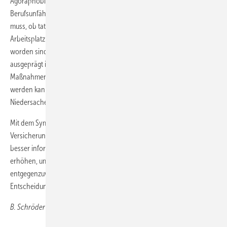
Agoraphobie nicht gegeben ist. Dies ist durchaus geeignet, eine
Berufsunfähigkeit auszulösen, wobei im Einzelfall geprüft werden
muss, ob tatsächlich alle verkehrstechnischen Möglichkeiten, den
Arbeitsplatz zu erreichen, ausgeschöpft wurden bzw. ausgeschlossen
worden sind. Dies hängt auch davon ab, wie stark die Agoraphobie
ausgeprägt ist und ob durch Medikation und/oder therapeutische
Maßnahmen die Berufsunfähigkeit auf unter 50 % oder ganz reduziert
werden kann (siehe auch Urteil des Landessozialgerichts
Niedersachen L 2 R 236/12).
Mit dem Symposium wurde der wichtige Dialog zwischen
Versicherungswirtschaft und Gutachtern fortgesetzt. Ziel ist es, durch
besser informierte Gutachter die Gutachtenqualität weiter zu
erhöhen, um der öffentlichen Kritik am Gutachterwesen
entgegenzuwirken und gleichzeitig schnelle und belastbare
Entscheidungen bei Leistungsanträgen treffen zu können.
B. Schröder
, Unterföhring