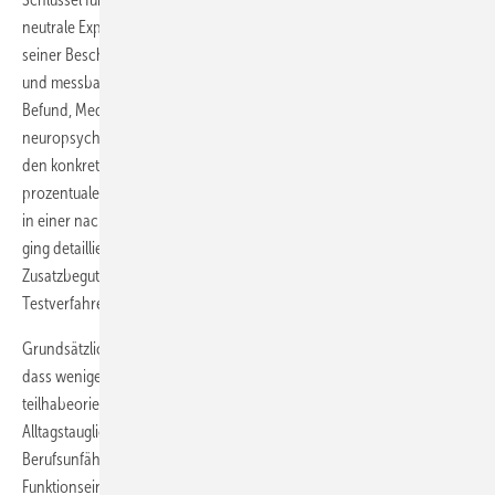
neutrale Exploration und Beobachtung des Untersuchten hinsichtlich
seiner Beschwerden, seiner Alltagsaktivitäten sowie die verfügbaren
und messbaren Untersuchungsergebnisse wie psychopathologischer
Befund, Medikamentenspiegelbestimmungen und
neuropsychologische Testverfahren sind durch den Gutachter mit
den konkreten beruflichen Anforderungen abzugleichen und die
prozentuale Einschränkung der konkreten beruflichen Teiltätigkeiten
in einer nachvollziehbaren Argumentationskette zu ermitteln.
Fliegner
ging detailliert auf den Beitrag der psychologischen
Zusatzbegutachtung und den Stellenwert psychometrischer
Testverfahren zur Beschwerdenvalidierung ein.
Grundsätzlich gilt auch für die Einschätzung der Berufsunfähigkeit,
dass weniger die Diagnosebezeichnungen, sondern die
teilhabeorientierte Betrachtung wie z.B. die Bewertung der
Alltagstauglichkeit gemäß ICF ausschlaggebend ist, da eine
Berufsunfähigkeit nicht auf Diagnosen beruht, sondern auf konkreten
Funktionseinschränkungen in der Ausübung der tatsächlichen