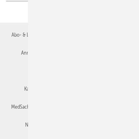
Teilen
Link kopieren
Abo- & Leserservice
AGB
Alle Inhalte chronologisch
Anmelden
Autorenrichtlinien
Datenschutz
E-Paper
Impressum
Gentner Verlag
Karriere bei Gentner
Team
Mediaservice
MedSach abonnieren
Mitgliedschaften und Engagement
Newsletter
Privacy Manager
Redaktion