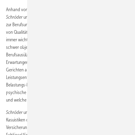
Anhand von originalen Gutachtenausschnitten verdeutlichten
Schröder
und
Fliegner
, worauf es bei einem qualifizierten Gutachten
zur Berufsunfähigkeit ankommt. Beide betonten, dass die Einhaltung
von Qualitätsstandards in der Begutachtung in den letzten Jahren
immer wichtiger geworden ist, da zunehmend mehr Antragsteller mit
schwer objektivierbaren Einschränkungen ihrer konkreten
Berufsausübung zu beurteilen sind. Gleichzeitig sind auch die
Erwartungen von Versicherten, Rechtsanwälten und nicht zuletzt
Gerichten an Transparenz und Nachvollziehbarkeit von
Leistungsentscheidungen gestiegen. Anhand des modifizierten
Belastungs-Beanspruchungsmodells stellte
Schröder
dar, wie sich
psychische Beeinträchtigungen auf konkrete Tätigkeiten auswirken
und welche Qualitätsanforderungen an Gutachten gestellt werden.
Schröder
und
Fliegner
gelang es gemeinsam, anhand konkreter
Kasuistiken die notwendige Interdisziplinarität zwischen
Versicherungsmedizin und Psychologie in der Begutachtung als
Schlüssel für validere Gutachtenergebnisse herauszuarbeiten. Die