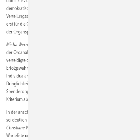
damit zur Zuteilung von Lebenschancen nicht ausreichend seien. Ein
demokratischen und rechtsstaatlichen Regeln genügendes
Verteilungssystem sei „eine politisch zwingende Voraussetzung nicht
erst für die Organverteilung, sondern schon für die Erhöhung der Zahl
der Organspender“.
Micha Werner
von der Universität Greifswald beleuchtete die Fragen
der Organallokation aus moralphilosophischer Perspektive. Er
verteidigte die höhere Gewichtung der Dringlichkeit gegenüber der
Erfolgswahrscheinlichkeit damit, dass „eine an unverrechenbaren
Individualansprüchen orientierte Gerechtigkeitsethik ... in der
Dringlichkeit die vorrangige Grundlage individueller Ansprüche auf
Spenderorgane“ sieht, die Erfolgswahrscheinlichkeit als sekundäres
Kriterium aber nicht ausgeschlossen sei.
In der anschließenden Diskussion mit den Mitgliedern des Ethikrates
sei deutlich geworden, so resümierte die Vorsitzende des Ethikrates,
Christiane Woopen
, dass man zwischen den Fragen des Zugangs zur
Warteliste und der Zuteilung der Organe selbst trennen müsse. Es