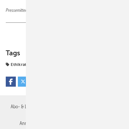
Pressemitteilung Deutscher Ethikrat, Berlin
Teilen
Link kopieren
Tags
Ethikrat
Abo- & Leserservice
AGB
Alle Inhalte chronologisch
Anmelden
Autorenrichtlinien
Datenschutz