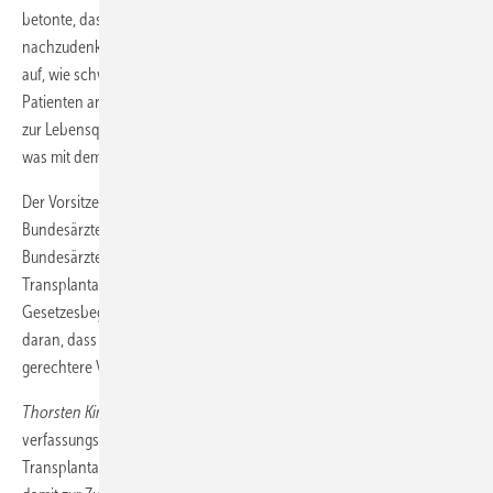
betonte, dass dringend über die Optimierung der Organallokation
nachzudenken und eine ethische Diskussion zu führen sei. Sie zeigte
auf, wie schwer es sei, in den Richtlinien die Situation einzelner
Patienten angemessen zu berücksichtigen. Es fehlten zudem Daten
zur Lebensqualität der Patienten und ein gemeinsames Verständnis,
was mit dem Kriterium der Erfolgsaussicht gemeint sei.
Der Vorsitzende der Ständigen Kommission Organtransplantation der
Bundesärztekammer,
Hans Lilie
, räumte zwar ein, dass der
Bundesärztekammer mit den Vorgaben des § 12 Absatz 3 Satz 1 des
Transplantationsgesetzes „keine einfach subsumierbaren
Gesetzesbegriffe an die Hand gegeben“ seien. Er zweifelte jedoch
daran, dass mithilfe einer stärkeren Konturierung dieser Regelung eine
gerechtere Verteilung herbeigeführt werden könne.
Thorsten Kingreen
von der Universität Regensburg kritisierte aus
verfassungsrechtlicher Perspektive, dass die Vorgaben des
Transplantationsgesetzes für Kriterien zur Zuteilung von Organen und