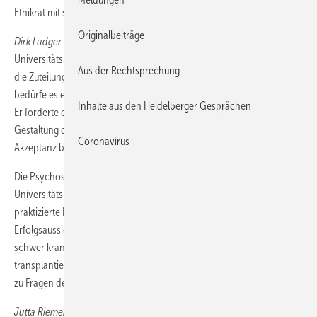
Ethikrat mit sechs Sachverständigen.
Originalbeiträge
Dirk Ludger Stippel
, Transplantationsmediziner von der
Universitätsklinik Köln zeigte auf, dass die medizinischen Kriterien für
Aus der Rechtsprechung
die Zuteilung von Organen weiterentwickelt werden müssen. Dazu
bedürfe es einer guten Datenbasis durch ein Transplantationsregister.
Inhalte aus den Heidelberger Gesprächen
Er forderte eine breite gesellschaftliche Debatte über die gerechte
Gestaltung der Transplantationsmedizin. Dies würde auch die
Coronavirus
Akzeptanz befördern.
Die Psychosomatikerin
Gertrud Greif-Higer
von der
Universitätsmedizin in Mainz kritisierte, dass die gegenwärtig
praktizierte Priorisierung der Dringlichkeit gegenüber der
Erfolgsaussicht Patienten dazu zwinge, „so lange zu warten, bis sie so
schwer krank sind, dass sie nur noch mit schlechter Erfolgsaussicht
transplantiert werden können“. Darüber hinaus bemängelte sie, dass
zu Fragen des Patientenerlebens so gut wie keine Daten vorlägen.
Jutta Riemer
, Vorsitzende des Vereins Lebertransplantierte e. V.