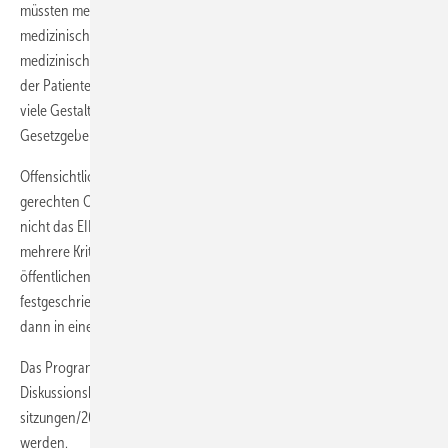
müssten mehr Daten über die Situation der Patienten, nicht nur
medizinischer, sondern auch psychosozialer Art erhoben werden. Im
medizinischen Bereich gebe es z.B. bei psychologischer Begleitung
der Patienten und bei der Weiterentwicklung der Richtlinien noch
viele Gestaltungsmöglichkeiten, die auch ohne Einbeziehung des
Gesetzgebers möglich seien.
Offensichtlich sei auch, so
Woopen
, dass die Frage nach einer
gerechten Organverteilung eine primär ethische Frage sei. Es gebe
nicht das EINE Kriterium für eine gerechte Zuteilung. Vielmehr seien
mehrere Kriterien miteinander zu kombinieren, die in einer intensiven
öffentlichen Debatte bestimmt und gewichtet sowie vom Gesetzgeber
festgeschrieben werden müssten. Die konkrete Anwendung müsse
dann in einem zweiten Schritt medizinisch bestimmt werden.
Das Programm der Veranstaltung so-wie die Vorträge und
Diskussionsbeiträge können unter
https://www.ethikrat.org/
sitzungen/2013/dokumente-plenarsitzung- 26-09-2013 abgerufen
werden.