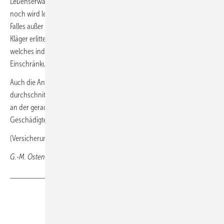
Lebenserwartung mit der dauerhaften Einschränkung voraussichtlich
noch wird leben müssen, lässt wesentliche Umstände des konkreten
Falles außer Acht. So bleibt unbeachtet, welche Verletzungen der
Kläger erlitten hat, wie die Verletzungen behandelt wurden und
welches individuelle Leid bei ihm ausgelöst wurde. Gleiches gilt für die
Einschränkungen in seiner zukünftigen individuellen Lebensführung.
Auch die Anknüpfung an die statistische Größe des
durchschnittlichen Einkommens trägt der notwendigen Orientierung
an der gerade individuell zu ermittelnden Lebensbeeinträchtigung des
Geschädigten nicht hinreichend Rechnung.
(Versicherungsrecht 73 (2022) 11: 712-716)
G.-M. Ostendorf,
Wiesbaden
Teilen
Link kopieren