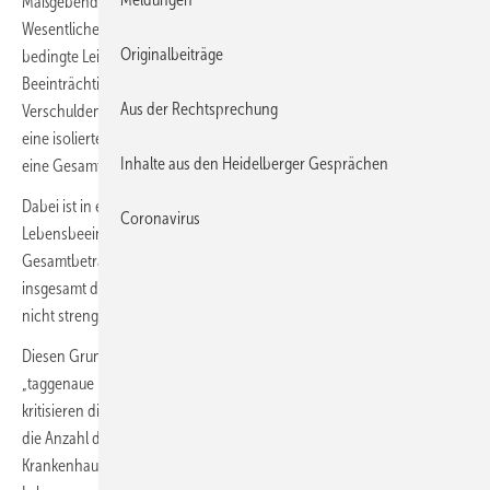
Maßgebend für die Höhe des Schmerzensgeldes sind im
Wesentlichen die Schwere der Verletzungen, das durch diese
Originalbeiträge
bedingte Leiden, dessen Dauer, das Ausmaß der Wahrnehmung der
Beeinträchtigung durch den Verletzten und der Grad des
Aus der Rechtsprechung
Verschuldens des Schädigers, so der BGH. Dabei geht es nicht um
eine isolierte Schau auf einzelne Umstände des Falles, sondern um
Inhalte aus den Heidelberger Gesprächen
eine Gesamtbetrachtung aller Umstände des Einzelfalls.
Dabei ist in erster Linie die Höhe und das Maß der entstandenen
Coronavirus
Lebensbeeinträchtigung zu berücksichtigen. Auf der Grundlage dieser
Gesamtbetrachtung ist eine einheitliche Entschädigung für das sich
insgesamt darbietende Schadensbild festzusetzen, die sich jedoch
nicht streng rechnerisch ermitteln lässt.
Diesen Grundsätzen wird die (vom Berufungsgericht vorgenommene)
„taggenaue Berechnung“ des Schmerzensgeldes nicht gerecht,
kritisieren die Karlsruher Richter. Die schematische Konzentration auf
die Anzahl der Tage, die der Kläger auf der Normalstation eines
Krankenhauses verbracht hat und die er nach seiner