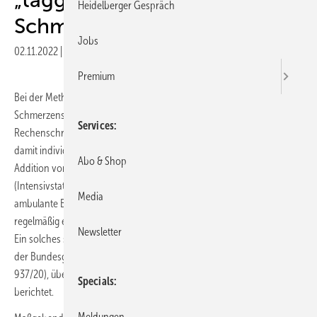
Heidelberger Gespräch
Schmerzensgeldes
Jobs
02.11.2022
|
Veröffentlicht in
Ausgabe 06-2022
|
Druckvorschau
Premium
Bei der Methode der sog. „taggenauen Berechnung“ des
Schmerzensgeldes ergibt sich dessen Höhe in einem ersten
Services
Rechenschritt – unabhängig von der konkreten Verletzung und den
damit individuell einhergehenden Schmerzen – aus der bloßen
Abo & Shop
Addition von Tagessätzen, welche nach der Behandlungsphase
(Intensivstation, Normalstation, stationäre Reha-Maßnahme,
Media
ambulante Behandlung zuhause, Dauerschaden) und der damit
regelmäßig einhergehenden Lebensbeeinträchtigung gestaffelt sind.
Newsletter
Ein solches schematisches Vorgehen ist jedoch nicht zulässig, erklärt
der Bundesgerichtshof (BGH) mit Urteil vom 15.2.2022 (AZ: VI ZR
937/20), über welches die Fachzeitschrift „Versicherungsrecht“
Specials
berichtet.
Meldungen