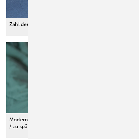
Zahl der Schulwegunfälle
gestiegen
Moderne Migränetherapie – effektiv, aber oft nicht
/ zu spät
eingesetzt