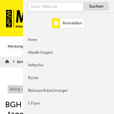
Springe
Springe
Springe
Search
auf
auf
auf
Hauptinhalt
Hauptmenü
SiteSearch
MENÜ
Home
Meldungen
Originalbeiträge
Aus der Rechtsprechung
Aktuelle Ausgabe
Berichte & Informationen
Heftarchiv
Bücher
Bibliogr. Info (RIS)
Webinare/Aufzeichnungen
BGH verwirft sog.
E-Paper
„taggenaue Berechnung“ des