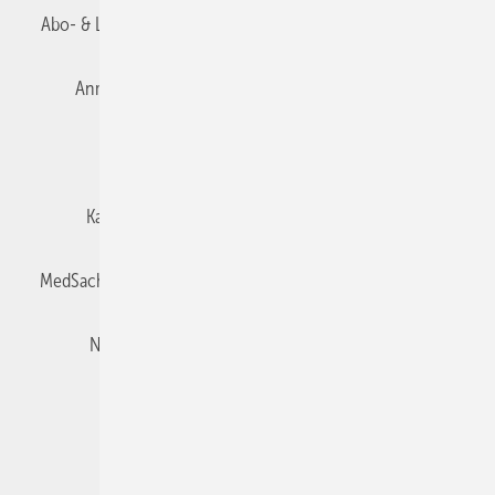
Abo- & Leserservice
AGB
Alle Inhalte chronologisch
Anmelden
Autorenrichtlinien
Datenschutz
E-Paper
Impressum
Gentner Verlag
Karriere bei Gentner
Team
Mediaservice
MedSach abonnieren
Mitgliedschaften und Engagement
Newsletter
Privacy Manager
Redaktion
Rechte & Lizenzen
RSS-Feed
Veranstaltungen / Webinare