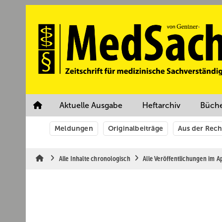
Springe
Springe
Springe
auf
auf
auf
Hauptinhalt
Hauptmenü
SiteSearch
Aktuelle Ausgabe
Heftarchiv
Büch
Meldungen
Originalbeiträge
Aus der Rec
Alle Inhalte chronologisch
Alle Veröffentlichungen im A