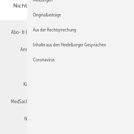
Nichts
06.09.2012
Originalbeiträge
Aus der Rechtsprechung
Abo- & Leserservice
AGB
Alle Inhalte chronologisch
Inhalte aus den Heidelberger Gesprächen
Anmelden
Autorenrichtlinien
Datenschutz
Coronavirus
E-Paper
Impressum
Gentner Verlag
Karriere bei Gentner
Team
Mediaservice
MedSach abonnieren
Mitgliedschaften und Engagement
Newsletter
Privacy Manager
Redaktion