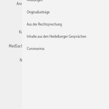
Anmelden
Autorenrichtlinien
Datenschutz
Originalbeiträge
E-Paper
Impressum
Gentner Verlag
Aus der Rechtsprechung
Karriere bei Gentner
Team
Mediaservice
Inhalte aus den Heidelberger Gesprächen
MedSach abonnieren
Mitgliedschaften und Engagement
Coronavirus
Newsletter
Privacy Manager
Redaktion
Rechte & Lizenzen
RSS-Feed
Veranstaltungen / Webinare
© 2026 Der medizinische Sachverständige