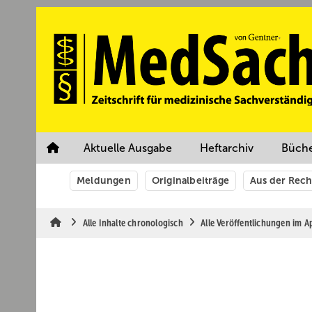
Springe
Springe
Springe
auf
auf
auf
Hauptinhalt
Hauptmenü
SiteSearch
Aktuelle Ausgabe
Heftarchiv
Büch
Meldungen
Originalbeiträge
Aus der Rec
Alle Inhalte chronologisch
Alle Veröffentlichungen im A