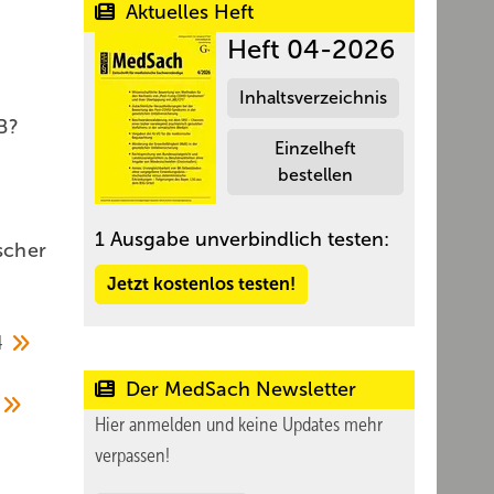
Aktuelles Heft
Heft 04-2026
Inhaltsverzeichnis
B?
Einzelheft
bestellen
1 Ausgabe unverbindlich testen:
scher
Jetzt kostenlos testen!
4
Der MedSach Newsletter
Hier anmelden und keine Updates mehr
verpassen!