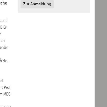
ische
Zur Anmeldung
stand
. Er
d
ten
ehler
Ärzte.
nd
rt Prof.
dem MDS