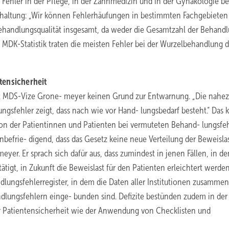
ehler in der Pflege, in der Zahnmedizin und in der Gynäkologie best
ckhaltung: „Wir können Fehlerhäufungen in bestimmten Fachgebieten
 Behandlungsqualität insgesamt, da weder die Gesamtzahl der Behand
t MDK-Statistik traten die meisten Fehler bei der Wurzelbehandlung d
tensicherheit
ht MDS-Vize Grone- meyer keinen Grund zur Entwarnung. „Die nahe
gsfehler zeigt, dass nach wie vor Hand- lungsbedarf besteht.“ Das k
tion der Patientinnen und Patienten bei vermuteten Behand- lungsfe
 unbefrie- digend, dass das Gesetz keine neue Verteilung der Beweisla
yer. Er sprach sich dafür aus, dass zumindest in jenen Fällen, in d
igt, in Zukunft die Beweislast für den Patienten erleichtert werden 
ungsfehlerregister, in dem die Daten aller Institutionen zusammen
ndlungsfehlern einge- bunden sind. Defizite bestünden zudem in der
 Patientensicherheit wie der Anwendung von Checklisten und