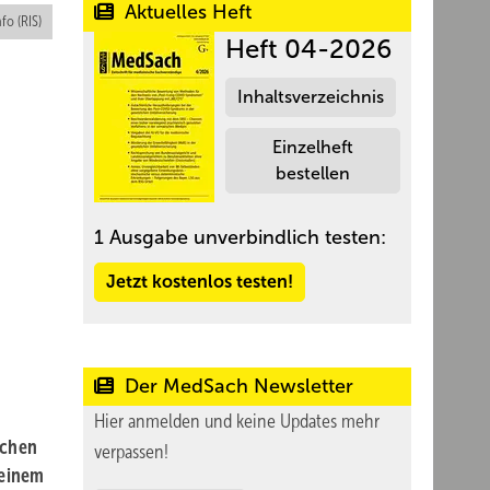
Aktuelles Heft
nfo (RIS)
Heft 04-2026
Inhaltsverzeichnis
Einzelheft
bestellen
1 Ausgabe unverbindlich testen:
Jetzt kostenlos testen!
Der MedSach Newsletter
Hier anmelden und keine Updates mehr
schen
verpassen!
seinem