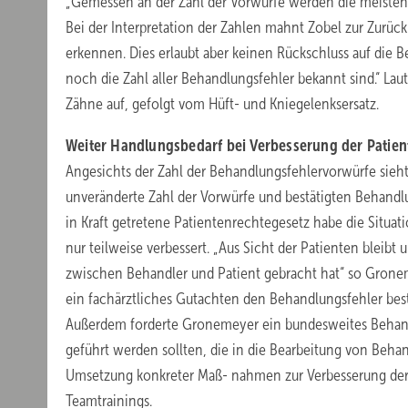
„Gemessen an der Zahl der Vorwürfe werden die meisten F
Bei der Interpretation der Zahlen mahnt Zobel zur Zurü
erkennen. Dies erlaubt aber keinen Rückschluss auf die
noch die Zahl aller Behandlungsfehler bekannt sind.“ Lau
Zähne auf, gefolgt vom Hüft- und Kniegelenksersatz.
Weiter Handlungsbedarf bei Verbesserung der Patien
Angesichts der Zahl der Behandlungsfehlervorwürfe sie
unveränderte Zahl der Vorwürfe und bestätigten Behandlun
in Kraft getretene Patientenrechtegesetz habe die Situa
nur teilweise verbessert. „Aus Sicht der Patienten bleibt
zwischen Behandler und Patient gebracht hat“ so Groneme
ein fachärztliches Gutachten den Behandlungsfehler bestät
Außerdem forderte Gronemeyer ein bundesweites Behandl
geführt werden sollten, die in die Bearbeitung von Beha
Umsetzung konkreter Maß- nahmen zur Verbesserung der
Teamtrainings.