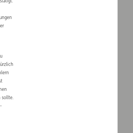
ätigt.“
lungen
er
zu
ürzlich
hlern
st
enen
sollte.
-