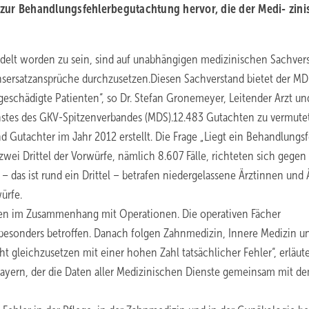
ik zur Behandlungsfehlerbegutachtung hervor, die der Medi- zin
ndelt worden zu sein, sind auf unabhängigen medizinischen Sachver
sersatzansprüche durchzusetzen.Diesen Sachverstand bietet der MDK
 geschädigte Patienten“, so Dr. Stefan Gronemeyer, Leitender Arzt un
enstes des GKV-Spitzenverbandes (MDS).12.483 Gutachten zu vermute
Gutachter im Jahr 2012 erstellt. Die Frage „Liegt ein Behandlungsf
d zwei Drittel der Vorwürfe, nämlich 8.607 Fälle, richteten sich gegen
– das ist rund ein Drittel – betrafen niedergelassene Ärztinnen und 
ürfe.
ten im Zusammenhang mit Operationen. Die operativen Fächer
 besonders betroffen. Danach folgen Zahnmedizin, Innere Medizin u
t gleichzusetzen mit einer hohen Zahl tatsächlicher Fehler“, erläute
 Bayern, der die Daten aller Medizinischen Dienste gemeinsam mit 