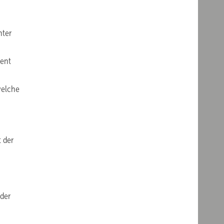
hter
ient
welche
t der
 der