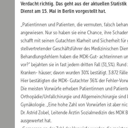
Verdacht richtig. Das geht aus der aktuellen Statist
Dienst am 15. Mai in Berlin vorgestellt hat.
„Patientinnen und Patienten, die vermuten, falsch beha
angewiesen. Nur so haben sie eine Chance, ihre Schaden
schafft mit seinen Gutachten Klarheit und Sicherheit für
stellvertretender Geschäftsführer des Medizinischen Di
Behandlungsfehlern haben die MDK-Gut- achterinnen und 
vor?“ bejahten sie in fast jedem dritten Fall (31,5%). Run
Kranken- häuser; davon wurden 30% bestätigt. 3.872 Fälle 
Hier bestätigten die MDK- Gutachter 36% der Fehler-Vorw
Die meisten Vorwürfe erheben Patientinnen und Patien
Orthopädie/Unfallchirurgie und Allgemeinchirurgie sind
Gynäkologie. „Eine hohe Zahl von Vorwürfen ist aber nich
Dr. Astrid Zobel, Leitende Ärztin Sozialmedizin des MDK
ausgewertet hat.