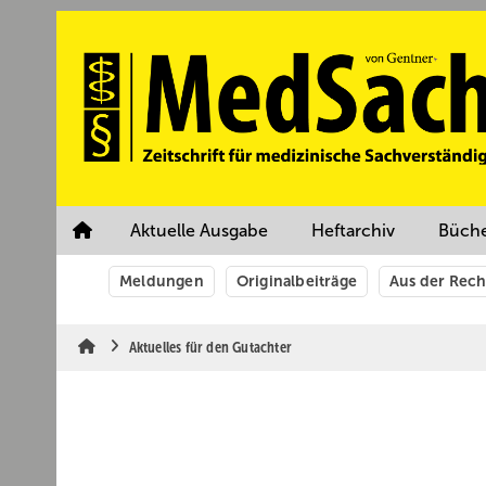
Springe
Springe
Springe
auf
auf
auf
Hauptinhalt
Hauptmenü
SiteSearch
Aktuelle Ausgabe
Heftarchiv
Büch
Meldungen
Originalbeiträge
Aus der Rec
Aktuelles für den Gutachter