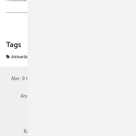
Teilen
Link kopieren
Tags
Aktuelles für den Gutachter
Abo- & Leserservice
AGB
Alle Inhalte chronologisch
Anmelden
Autorenrichtlinien
Datenschutz
E-Paper
Impressum
Gentner Verlag
Karriere bei Gentner
Team
Mediaservice