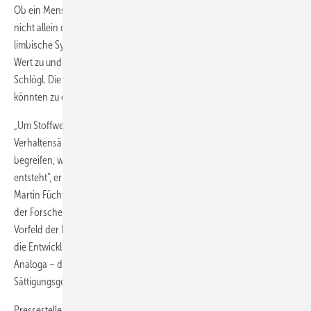
Ob ein Mensch zur Sahneschnitte greift oder nicht, hängt allerdings
nicht allein davon ab, ob er tatsächlich Energie benötigt. „Das
limbische System ordnet den Nahrungsreizen einen emotionalen
Wert zu und erzeugt das subjektive Erleben von Appetit“, erklärt
Schlögl. Die Belohnungseffekte, die durch das Essen erzeugt werden,
könnten zu einer Art Suchtverhalten führen.
„Um Stoffwechselerkrankungen wie Typ-2-Diabetes auch mithilfe von
Verhaltensänderungen effektiv behandeln zu können, müssen wir
begreifen, wie das Essverhalten gesteuert wird und Übergewicht
entsteht“, erklären die Tagungspräsidenten Privatdozent Dr. med.
Martin Füchtenbusch und Privatdozent Dr. med. Michael Hummel von
der Forschergruppe Diabetes am Helmholtz Zentrum München im
Vorfeld der DDG Herbsttagung. Ebenfalls Thema auf dem Kongress ist
die Entwicklung neuer Wirkstoffe, die – wie die sogenannten GLP-1-
Analoga – direkt in die zentrale Steuerung von Hunger,
Sättigungsgefühl und Essverhalten eingreifen.
Pressestelle DDG