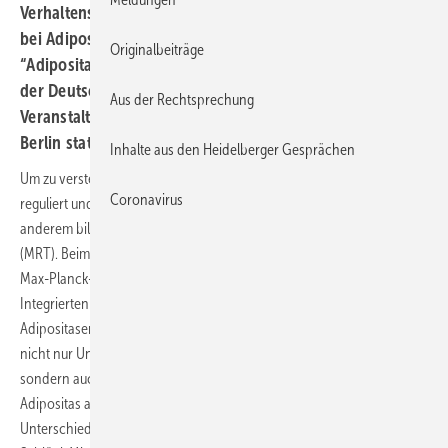
Verhaltenskontrolle wichtig sind. Die Rolle des Gehirns
bei Adipositas und Diabetes ist Thema des Symposiums
Originalbeiträge
“Adipositas — Gehirn — Sucht“ auf der 5. Herbsttagung
der Deutschen Diabetes Gesellschaft (DDG). Die
Aus der Rechtsprechung
Veranstaltung findet vom 11. bis 12. November 2011 in
Berlin statt.
Inhalte aus den Heidelberger Gesprächen
Um zu verstehen, wie das Gehirn Hunger- und Sättigungsgefühle
Coronavirus
reguliert und das Essverhalten steuert, nutzen Wissenschaftler unter
anderem bildgebende Verfahren wie die Magnetresonanztomografie
(MRT). Beim Vergleich der Hirnstrukturen fanden die Forscher des
Max-Planck-Instituts für Kognitions- und Neurowissenschaften, des
Integrierten Forschungs- und Behandlungszentrums für
Adipositaserkrankungen (IFB) und des Universitätsklinikums Leipzig
nicht nur Unterschiede zwischen dicken und dünnen Menschen
sondern auch zwischen den Geschlechtern. „Wir müssen das Thema
Adipositas auch vor dem Hintergrund geschlechtsspezifischer
Unterschiede der Hirnstrukturen betrachten“, erklärt Dr. med. Haiko