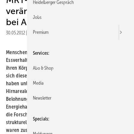
Heidelberger Gespräch
veränderte Gehirnstrukturen
Jobs
bei Adipositas
Premium
30.05.2012
|
Druckvorschau
Menschen mit Adipositas zeigen häufig ein auffälliges
Services
Essverhalten. Sie essen weit mehr, als sie brauchen, um
ihren Körper ausreichend mit Energie zu versorgen. Dass
Abo & Shop
sich dieses Verhalten auch im Gehirn widerspiegelt,
Media
haben unlängst Leipziger Wissenschaftler gezeigt: In
Hirnarealen, die an der Bewertung von
Newsletter
Belohnungsreizen und an der zentralen Steuerung des
Energiehaushalts im Hypothalamus beteiligt sind, fanden
die Forscher im Vergleich zu Normalgewichtigen
Specials
strukturelle Veränderungen. Bei übergewichtigen Frauen
waren zusätzlich jene Hirnregionen auffällig, die für die
Meldungen