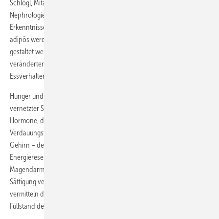
Schlögl, Mitarbeiter der Klinik und Poliklinik für Endokrinologie und
Nephrologie am Universitätsklinikum Leipzig. So könnten die
Erkenntnisse etwa Hinweise darauf geben, warum Frauen häufiger
adipös werden als Männer, und wie Verhaltenstherapien effektiv
gestaltet werden könnten. Noch sei allerdings unklar, ob die
veränderten Gehirnstrukturen Ursache oder Folge des ungesunden
Essverhaltens sind.
Hunger und Appetit werden im Gehirn über ein kompliziertes System
vernetzter Strukturen reguliert. Eine wichtige Rolle spielen dabei
Hormone, die von den Zellen des Fettgewebes und des
Verdauungstraktes ausgeschüttet werden und der Schaltzentrale im
Gehirn – dem Hypothalamus – melden, wie es um die
Energiereserven bestellt ist. So können Hormone aus dem
Magendarmtrakt kurzfristig Appetit anregen oder das Gefühl der
Sättigung vermitteln. Hormone des Fettgewebes wie das Leptin
vermitteln dem Hypothalamus zudem Informationen über den
Füllstand der Langzeit-Energiespeicher.