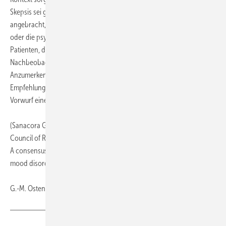
Skepsis sei gegenüber einer weniger stark kontrollierten Behandlung
angebracht, bei der entweder die anästhesiologisch/ kardiologische
oder die psychiatrische Kompetenz hinsichtlich der Auswahl der
Patienten, der Durchführung der Behandlung und der
Nachbeobachtung nicht ausreichend vorhanden sei.
Anzumerken ist, dass ein gravierendes Abweichen von diesen
Empfehlungen bei Komplikationen im Verlauf der Therapie zum
Vorwurf eines Behandlungsfehlers führen kann.
(Sanacora G, Frye MA, et al.: American Psychiatric Association (APA)
Council of Research Task Force on Novel Biomarkers and Treatments.
A consensus statement on the use of ketamine in the treatment of
mood disorders. JAMA Psychiatry 2017; 74 (4): 399–405)
G.-M. Ostendorf, Wiesbaden