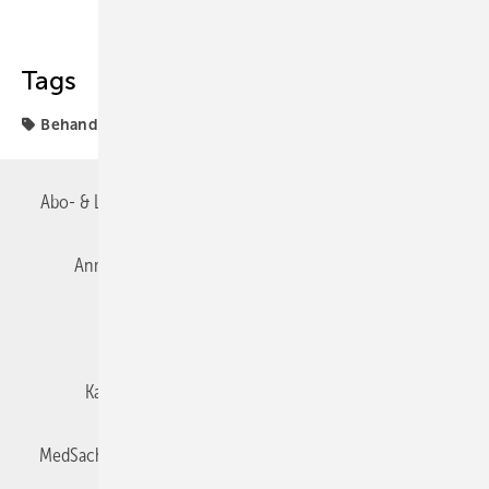
Teilen
Link kopieren
Tags
Behandlung
Depression
Abo- & Leserservice
AGB
Alle Inhalte chronologisch
Anmelden
Autorenrichtlinien
Datenschutz
E-Paper
Impressum
Gentner Verlag
Karriere bei Gentner
Team
Mediaservice
MedSach abonnieren
Mitgliedschaften und Engagement