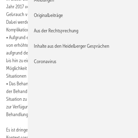
Jahr 2017 veranlasst gesehen, eine Konsensus-Stellungnahme zum
Gebrauch von Ketamin bei affektiven Erkrankungen zu verfassen.
Originalbeiträge
Dabei werden u. a. folgende Empfehlungen hinsichtlich möglicher
Komplikationen dieser Behandlung genannt:
Aus der Rechtsprechung
• Aufgrund eventuell auftretender Nebenwirkungen, insbesondere
von erhöhtem Blutdruck sowie erhöhter Pulsfrequenz, aber auch
Inhalte aus den Heidelberger Gesprächen
aufgrund der Beobachtung von anderen kardialen Nebenwirkungen
bis hin zu einem Herzinfarkt, wird empfohlen, dass ärztlicherseits die
Coronavirus
Möglichkeit bzw. auch die Erfahrung zur Beherrschung solcher
Situationen besteht.
• Das Behandlungssetting sollte dadurch gekennzeichnet sein, dass
der Behandlungsraum dafür ausgerüstet ist, die kardiovaskuläre
Situation zu überwachen (EKG, Blutdruckmessung) sowie Sauerstoff
zur Verfügung zu stellen. Außerdem sollte die Möglichkeit zur
Behandlung kardialer Schockzustände bestehen.
Es ist dringend zu empfehlen, diese Richtlinien in einem klinischen
Kontext sorgfältig zu beachten, erklärte Arolt. Große Vorsicht bzw.