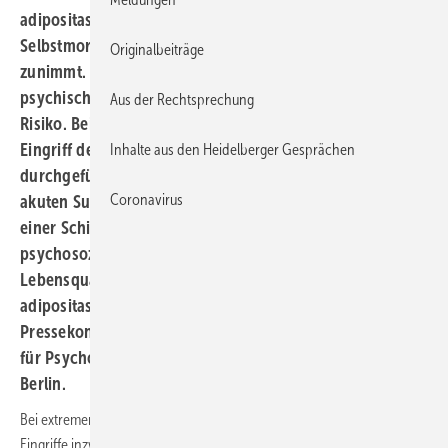
adipositaschirurgischen Eingriffen die Rate an
Selbstmorden und selbstschädigendem Verhalten
Originalbeiträge
zunimmt. Vor allem Menschen, die im Vorfeld schon
psychische Beschwerden hatten, tragen ein erhöhtes
Aus der Rechtsprechung
Risiko. Bei bestimmten psychischen Störungen sollte der
Eingriff deshalb erst nach erfolgreicher Behandlung
Inhalte aus den Heidelberger Gesprächen
durchgeführt werden, etwa bei einer Bulimie, einer
Coronavirus
akuten Suchterkrankung, einer Borderline-Störung oder
einer Schizophrenie. Experten plädieren auch für eine
psychosoziale Nachsorge zur Verbesserung der
Lebensqualität Betroffener. Die psychischen Folgen
adipositaschirurgischer Maßnahmen sind Thema der
Pressekonferenz im Rahmen des Deutschen Kongresses
für Psychosomatische Medizin und Psychotherapie in
Berlin.
Bei extremem Übergewicht sind sogenannte adipositaschirurgische
Eingriffe inzwischen das Mittel der Wahl. In Deutschland werden rund