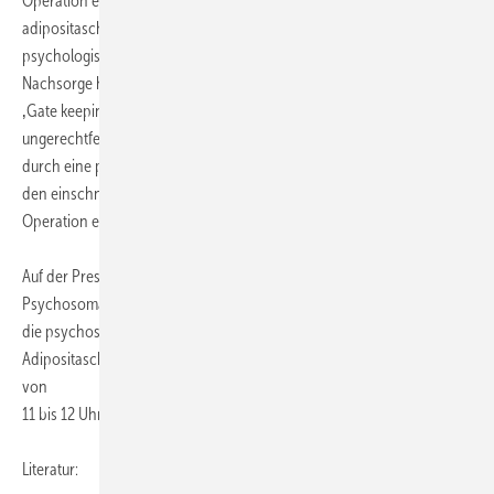
Operation eine wichtige Rolle. Bevor die Krankenkassen einen
adipositaschirurgischen Eingriff genehmigen, ist meist ein
psychologisches Gutachten notwendig. Eine psychologische
Nachsorge hingegen ist nicht regelhaft vorgesehen. „Wichtiger als ein
‚Gate keeping‘ – also die Operation möglicherweise vorschnell und
ungerechtfertigterweise zu verweigern – wäre, dass wir Patienten
durch eine psychologische Betreuung besser dabei unterstützen, mit
den einschneidenden Veränderungen, die sich aus einer solchen
Operation ergeben, umzugehen.“
Auf der Pressekonferenz anlässlich des Deutschen Kongresses für
Psychosomatische Medizin und Psychotherapie werden Mediziner
die psychosozialen und psychosomatischen Aspekte der
Adipositaschirurgie erläutern. Die Pressekonferenz findet am 23. März
von
11 bis 12 Uhr statt.
Literatur: