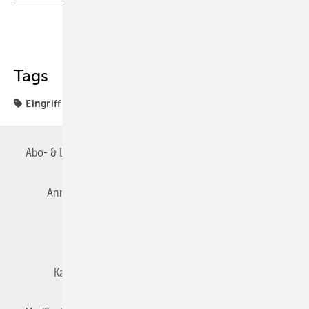
Teilen
Link kopieren
Tags
Eingriff
Abo- & Leserservice
AGB
Alle Inhalte chronologisch
Anmelden
Autorenrichtlinien
Datenschutz
E-Paper
Impressum
Gentner Verlag
Karriere bei Gentner
Team
Mediaservice