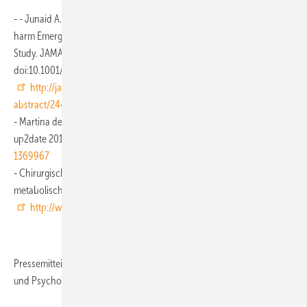
- - Junaid A. Bhatti, Avery B. Nathens, Deva Thiruchelvam, et al. Self-
harm Emergencies After Bariatric Surgery A Population-Based Cohort
Study. JAMA Surg 2016;151(3):226-232.
doi:10.1001/jamasurg.2015.3414. http://
http://jamanetwork.com/journals/jamasurgery/article-
abstract/2448916
- Martina de Zwaan, Astrid Müller. Therapie der Adipositas. PSYCH
up2date 2014. doi: http://
http://dx.doi.org/10.1055/s-0034-
1369967
- Chirurgische Arbeitsgemeinschaft Adipositastherapie und
metabolische Chirurgie (CAADIP) der DGAV: http://
http://www.dgav.de/arbeitsgemeinschaften/caadip.html
Pressemitteilung Deutscher Kongress für Psychosomatische Medizin
und Psychotherapie, Stuttgart