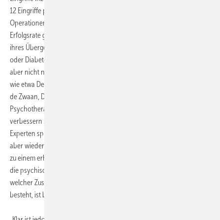
12 Eingriffe pro 100 000 Einwohner durchgeführt, knapp 10 000
Operationen pro Jahr. Anders als bei konservativen Therapien ist die
Erfolgsrate gut: Viele Patienten verlieren langfristig 50 bis 60 Prozent
ihres Übergewichts, Folgeerkrankungen wie Herz-Kreislauf-Leiden
oder Diabetes mellitus verbessern sich deutlich. „Fettleibigkeit zieht
aber nicht nur körperliche, sondern oft auch psychische Probleme
wie etwa Depressionen nach sich“, erklärt Professor Dr. med. Martina
de Zwaan, Direktorin der Klinik für Psychosomatik und
Psychotherapie an der Medizinischen Hochschule Hannover. Diese
verbessern sich nach einer OP in der Regel kurz- bis mittelfristig –
Experten sprechen von der „Honeymoon-Phase –, können dann
aber wieder zunehmen und sich sogar verstärken. Dies reicht bis hin
zu einem erhöhten Suizidrisiko. Warum sich bei manchen Menschen
die psychischen Beschwerden nach dem Eingriff verschärfen und
welcher Zusammenhang genau mit der bariatrischen Chirurgie
besteht, ist bislang noch nicht geklärt.
„Klar ist jedoch auch: Beim größten Teil der Patienten führt die