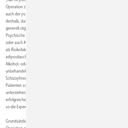
Operation zu einer erheblichen Verbesserung der körperlichen und
auch der psychischen Gesundheit“, betont de Zwaan. „Wichtig ist
deshalb, dass wir Menschen mit psychischen Problemen nicht
generell stigmatisieren und eine Operation leichtfertig verweigern.
Psychische Erkrankung im Allgemeinen, eine Binge-Eating-Störung
oder auch Missbrauch in der Kindheit beispielsweise haben sich nicht
als Risikofaktor und Kontraindikation für einen
adipositaschirurgischen Eingriff erwiesen.“ Anders sieht es bei akuter
Alkohol- oder Drogensucht, bei Bulimia nervosa oder bei
unbehandelten und instabilen psychopathologischen Zuständen wie
Schizophrenie, Borderline oder bipolaren Störungen aus. Diese
Patienten sollten sich keinem adipositaschirurgischen Eingriff
unterziehen – solange die Erkrankung nicht therapiert ist. „Nach einer
erfolgreichen Behandlung kann dann eine Neubewertung erfolgen“,
so die Expertin.
Grundsätzlich spielt die psychosoziale Betreuung vor und nach der