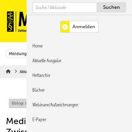
Springe
Springe
Springe
Search
auf
auf
auf
Hauptinhalt
Hauptmenü
SiteSearch
MENÜ
Home
Meldungen
Originalbeiträge
Aus der Rechtsprechung
Aktuelle Ausgabe
Aktuelle Meldungen
Heftarchiv
Bücher
Bibliogr. Info (RIS)
Webinare/Aufzeichnungen
Medikamentenbedingte
E-Paper
Zwischenfälle bei