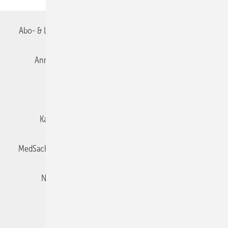
Abo- & Leserservice
AGB
Alle Inhalte chronologisch
Anmelden
Autorenrichtlinien
Datenschutz
E-Paper
Impressum
Gentner Verlag
Karriere bei Gentner
Team
Mediaservice
MedSach abonnieren
Mitgliedschaften und Engagement
Newsletter
Privacy Manager
Redaktion
Rechte & Lizenzen
RSS-Feed