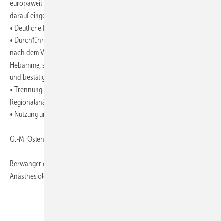
europaweit auf den Weg gebracht, die Hersteller haben sich bereits
darauf eingestellt)
• Deutliche Kennzeichnung von Spritzenleitungen und Kathetern
• Durchführung der Regionalanästhesie durch geschultes Personal
nach dem Vier-Augen-Prinzip (also beide, z. B. Arzt und Pflege oder
Hebamme, schauen auf die Beschriftung der angereichten Ampulle
und bestätigen den Inhalt)
• Trennung von vorbereiteten Medikamenten für Allgemein- bzw.
Regionalanästhesie
• Nutzung und Pflege von CIRS-Systemen zur Fehlerkommunikation
G.-M. Ostendorf, Wiesbaden
Berwanger et al.: Zwischenfälle bei Regionalanästhesien.
Anästhesiologie & Intensivmedizin 2016; 57:522-28
Teilen
Link kopieren