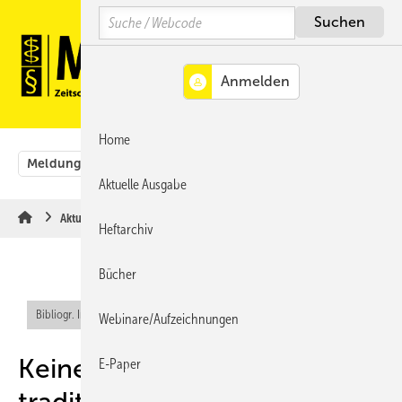
Springe
Springe
Springe
Search
auf
auf
auf
Hauptinhalt
Hauptmenü
SiteSearch
MENÜ
Home
Meldungen
Originalbeiträge
Aus der Rechtsprechung
Aktuelle Ausgabe
Aktuelle Meldungen
Heftarchiv
Bücher
Bibliogr. Info (RIS)
Webinare/Aufzeichnungen
Keine Idealisierung
E-Paper
traditioneller Medizin wie der