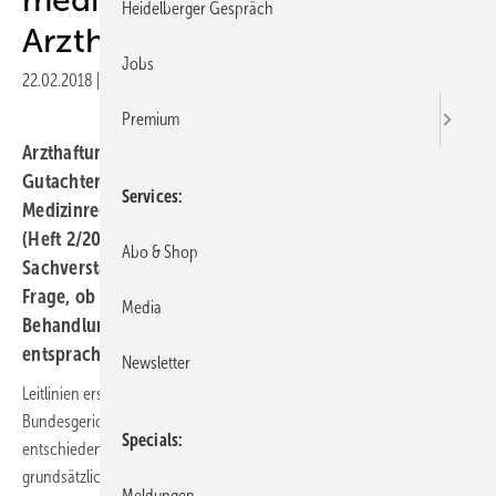
Heidelberger Gespräch
Arzthaftungsprozess
Jobs
22.02.2018
|
Druckvorschau
Premium
Arzthaftungsverfahren sind regelmäßig
Gutachterverfahren, erklärt der Fachanwalt für
Services
Medizinrecht Thomas K. Heinz im Hessischen Ärzteblatt
(Heft 2/2018, S. 101). Die Aussage des medizinischen
Abo & Shop
Sachverständigen entscheidet letztendlich über die
Frage, ob die ärztliche Behandlung dem (zur Zeit der
Media
Behandlung) aktuellen medizinischen Standard
entsprach.
Newsletter
Leitlinien ersetzen kein Sachverständigengutachten, wie der
Bundesgerichtshof mit Urteil vom 15.4.2014 (AZ: VI ZR 382/12)
Specials
entschieden hat. Das Gericht darf den medizinischen Standard
grundsätzlich nicht ohne eine entsprechende Grundlage in einem
Meldungen