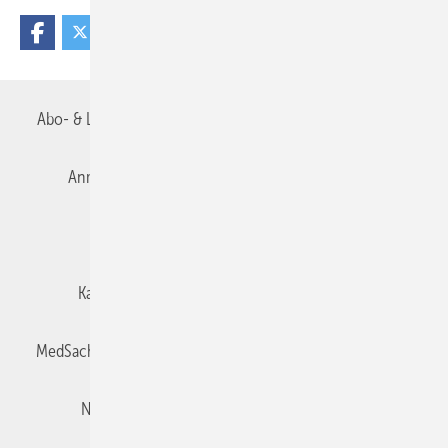
Abo- & Leserservice
AGB
Alle Inhalte chronologisch
Anmelden
Autorenrichtlinien
Datenschutz
E-Paper
Impressum
Gentner Verlag
Karriere bei Gentner
Team
Mediaservice
MedSach abonnieren
Mitgliedschaften und Engagement
Newsletter
Privacy Manager
Redaktion