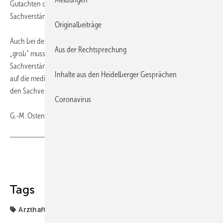
Gutachten oder gar entgegen den Ausführungen des ärztlichen
Sachverständigen aus eigener Beurteilung heraus festlegen.
Originalbeiträge
Auch bei der juristischen Einstufung eines Behandlungsfehlers als
Aus der Rechtsprechung
„grob“ muss diese in vollem Umfang durch die vom medizinischen
Sachverständigen mitgeteilten Fakten getragen werden; sie muss sich
Inhalte aus den Heidelberger Gesprächen
auf die medizinische Bewertung des Behandlungsgeschehens durch
den Sachverständigen stützen können.
Coronavirus
G.-M. Ostendorf, Wiesbaden
Teilen
Link kopieren
Tags
Arzthaftungsprozess