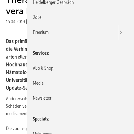
Heidelberger Gespräch
vera kontrollieren
Jobs
15.04.2019
|
Druckvorschau
Premium
Das primäre Behandlungsziel der Polyzythämia vera ist
die Verhinderung von Komplikationen, insbesondere
Services
arterieller und venöser Thrombosen, berichtete Andreas
Hochhaus von der Klinik für Innere Medizin II,
Abo & Shop
Hämatologie und internistische Onkologie, am
Universitätsklinikum Jena auf dem 14. Onkologie-
Media
Update-Seminar am 1. und 2. Februar 2019 in Mainz.
Newsletter
Andererseits soll die Therapie keine akuten oder chronischen
Schäden verursachen. Deshalb erfolgt eine (nebenwirkungsträchtige)
medikamentöse Therapie nur bei definierten Indikationen.
Specials
Die vorausgehende Aderlass-Therapie hat jedoch ihre Grenzen beim
Meldungen