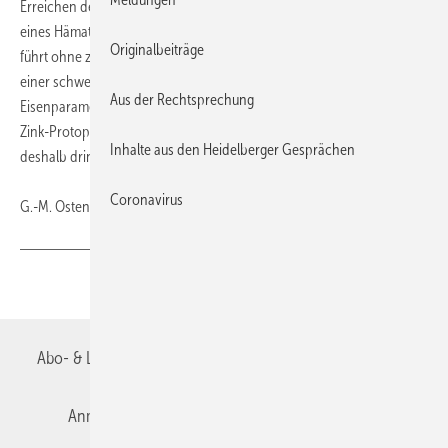
Erreichen der eisendefizitären Erythropoese, ohne dass der Zielwert
eines Hämatokrits von 45 % erreicht wird. Ein schwerer Eisenmangel
Originalbeiträge
führt ohne zusätzlichen Effekt auf die Bremsung der Erythropoese zu
einer schweren Morbidität, die vermeidbar ist. Die Beobachtung der
Aus der Rechtsprechung
Eisenparameter (MCV, Transferrinsättigung bzw. – wenn verfügbar –
Zink-Protoporphyrin/ZPP) während der Aderlass-Therapie wird
Inhalte aus den Heidelberger Gesprächen
deshalb dringend empfohlen, erklärte Hochhaus.
Coronavirus
G.-M. Ostendorf, Wiesbaden
Teilen
Link kopieren
Abo- & Leserservice
AGB
Alle Inhalte chronologisch
Anmelden
Autorenrichtlinien
Datenschutz