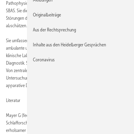
Pathophysiologie, den Folgen und den Begleiterkrankungen von
SBAS. Sie dienen der Erfassung von Schweregrad und begleitenden
Originalbeiträge
Störungen der SBAS und sollen die Ausprägung der Folgen SBAS
abschätzen.
Aus der Rechtsprechung
Sie umfassen Anamnese, Fragebögen zur Selbstbeurteilung,
Inhalte aus den Heidelberger Gesprächen
ambulante und stationäre Mehrkanalgeräte, Videoaufzeichnung,
klinische Labordiagnostik und nichtapparative und apparative
Coronavirus
Diagnostik. Sie dienen der Diagnosefindung und Therapiekontrolle.
Von zentraler Bedeutung sind dabei der notwendige Umfang und die
Untersuchungsbedingungen (z. B. ambulant vs. stationär) für die
apparative Diagnostik.
Literatur
Mayer G (federführend) et al.: Deutsche Gesellschaft für
Schlafforschung und Schlafmedizin (DGSM). S3-Leitlinie Nicht
erholsamer Schlaf/Schlafstörungen – Kapitel „Schlafbezogene