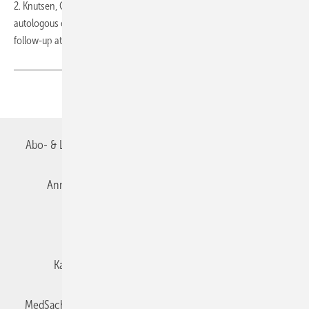
2. Knutsen, G. et al.: A randomized multicenter trial comparing
autologous chondrocyte implantation with microfrcture. Long-term
follow-up at 14-15 Years. J Bone Joint Surg Am 2016; 98: 1332-1339
Teilen
Link kopieren
Abo- & Leserservice
AGB
Alle Inhalte chronologisch
Anmelden
Autorenrichtlinien
Datenschutz
E-Paper
Impressum
Gentner Verlag
Karriere bei Gentner
Team
Mediaservice
MedSach abonnieren
Mitgliedschaften und Engagement