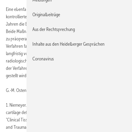
Eine ebenfalls 2016 veröffentlichte prospektive, randomisierte,
Originalbeiträge
kontrollierte Multi-Center-Studie (2) aus Norwegen verglich nach 15
Jahren die Ergebnisse der Mikrofrakturierung mit denen der ACT.
Aus der Rechtsprechung
Beide Maßnahmen waren bezüglich Schmerzlinderung im Vergleich
zu präoperativ wirksam. Ein signifikanter Unterschied zwischen den
Inhalte aus den Heidelberger Gesprächen
Verfahren fand sich nicht. Auch die Patienten, die vermeintlich
langfristig von der Operation profitierten, wiesen zu beinahe 50 %
Coronavirus
radiologisch Zeichen der Arthrose auf, sodass ein langfristiger Nutzen
der Verfahren zur Arthroseprophylaxe von den Autoren in Frage
gestellt wird.
G.-M. Ostendorf, Wiesbaden
1. Niemeyer. P. et al.: Autologous chondrocyte implantation (ACI) for
cartilage defects of the knee: A guideline by the working group
"Clinical Tissue Regeneration" of the German Society of Orthopaedics
and Trauma (DGOU). Knee 2016; 23(3): 426-435