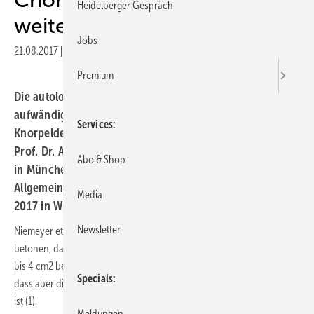
Heidelberger Gespräch
weiter umstritten
Jobs
21.08.2017
|
Druckvorschau
Premium
Die autologe Chondrozytentransplantation (ACT) als
aufwändiges und teures Verfahren zur Therapie fokaler
Services
Knorpeldefekte bei Arthrose ist umstritten, berichtete
Prof. Dr. Anke Eckardt von der Hirslanden Klinik Birshof
Abo & Shop
in Münchenstein (Schweiz) auf dem 11.
Allgemeinmedizin-Update-Seminar am 12. und 13. Mai
Media
2017 in Wiesbaden.
Newsletter
Niemeyer et al. publizierten 2016 eine Guideline für die ACT und
betonen, dass eine Indikation für Patienten mit Knorpeldefekten ab 3
bis 4 cm2 besteht – für junge und aktive Sportler sogar ab 2,5 cm2,
Specials
dass aber die fortgeschrittene Arthrose eine sichere Kontraindikation
ist (1).
Meldungen