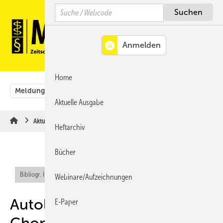
Springe
Springe
Springe
Search
auf
auf
auf
Hauptinhalt
Hauptmenü
SiteSearch
MENÜ
Home
Meldungen
Originalbeiträge
Aus der Rechtsprechung
Aktuelle Ausgabe
Aktuelle Meldungen
Heftarchiv
Bücher
Bibliogr. Info (RIS)
Webinare/Aufzeichnungen
Autologe
E-Paper
Chondrozytentransplantation