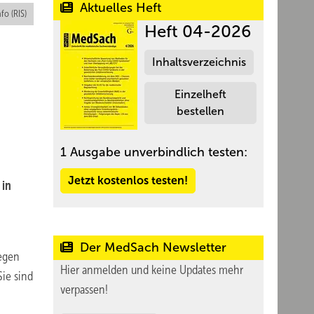
Aktuelles Heft
nfo (RIS)
Heft 04-2026
Inhaltsverzeichnis
Einzelheft
bestellen
1 Ausgabe unverbindlich testen:
Jetzt kostenlos testen!
 in
Der MedSach Newsletter
gegen
Hier anmelden und keine Updates mehr
Sie sind
verpassen!