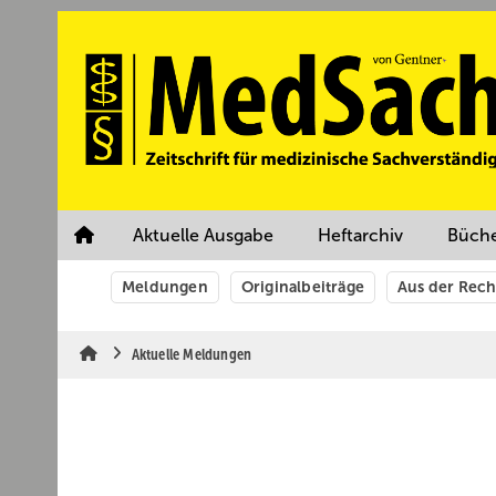
Springe
Springe
Springe
auf
auf
auf
Hauptinhalt
Hauptmenü
SiteSearch
Aktuelle Ausgabe
Heftarchiv
Büch
Meldungen
Originalbeiträge
Aus der Rec
Aktuelle Meldungen