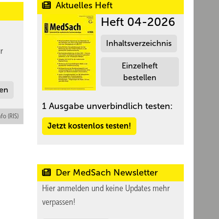
Aktuelles Heft
Heft 04-2026
Inhaltsverzeichnis
r
Einzelheft
bestellen
len
1 Ausgabe unverbindlich testen:
nfo (RIS)
Jetzt kostenlos testen!
Der MedSach Newsletter
Hier anmelden und keine Updates mehr
verpassen!