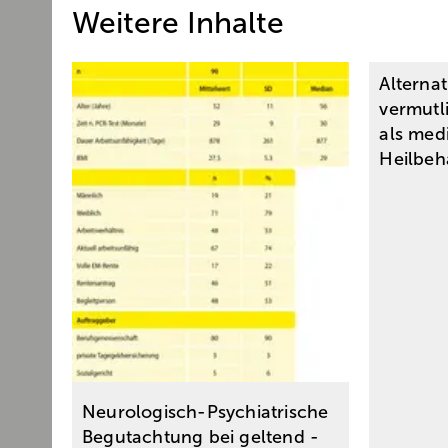
Weitere Inhalte
Alternat
vermutl
als med
Heilbe
Neurologisch-Psychiatrische
Begutachtung bei geltend ­