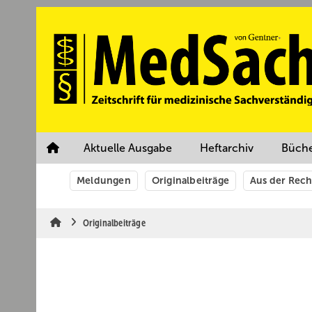
Springe
Springe
Springe
auf
auf
auf
Hauptinhalt
Hauptmenü
SiteSearch
Aktuelle Ausgabe
Heftarchiv
Büch
Meldungen
Originalbeiträge
Aus der Rec
Originalbeiträge