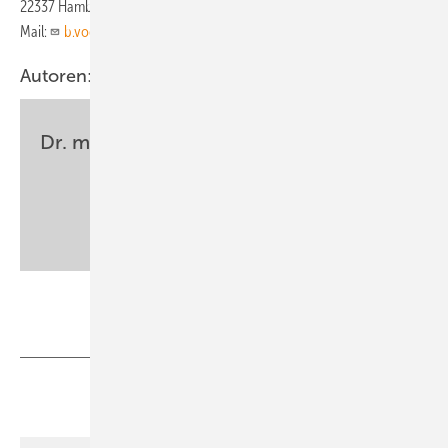
22337 Hamburg,
Mail:
b.voges@alsterdorf.de
Autoren:
Dr. med. Berthold Voges
Epilepsiezentrum Hamburg
Evangelisches Krankenhaus Alsterdorf
b.voges@alsterdorf.de
Hier Einzelheft bestellen
Teilen
Link kopieren