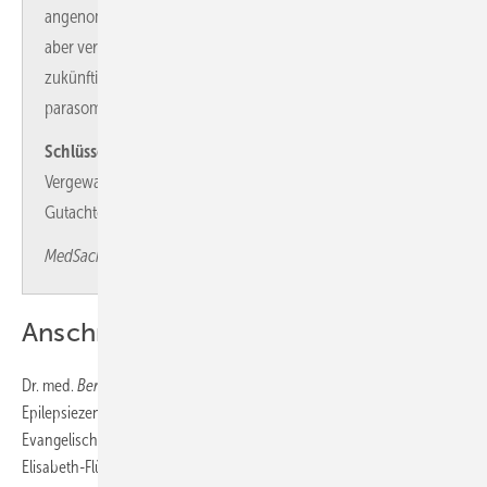
angenommen, so entgeht der Täter einer Bestrafung. Er kann
aber verpflichtet werden, nun dafür Sorge zu tragen, dass
zukünftige Bett -/ Wohnungspartner nicht durch weitere
parasomnische Taten überrascht und geschädigt werden.
Schlüsselwörter
Parasomnie – Schlafwandeln –
Vergewaltigung – schlafassoziierte Gewaltforensisches
Gutachten – Schuldfähigkeit
MedSach 119 6/2023 : 253–260
Anschrift des Verfassers
Dr. med.
Berthold Voges
Epilepsiezentrum Hamburg
Evangelisches Krankenhaus Alsterdorf
Elisabeth-Flügge-Str.1