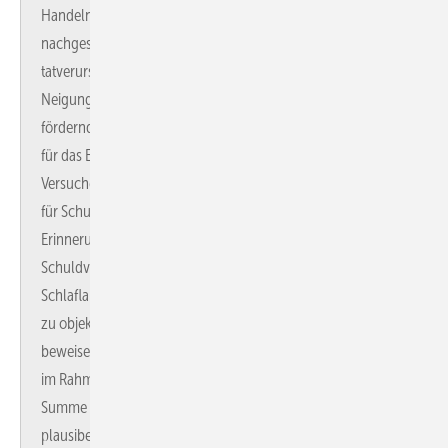
Handeln mit Schuldunfähigkeit einerseits oder Willkürtat mit
nachgeschobener Schutzbehauptung. Für eine
tatverursachende Parasomnie (PS) sprechen: Vorbestehende
Neigung zu Schlafwandeln, Tat im Rahmen von PS-
fördernden Umständen, Tatvollzug am Bettpartner, Amnesie
für das Ereignis, Erschrecken nach der Tat, eigeninitiative
Versuche, um Tatwiederholungen zu verhindern. Argumente
für Schutzbehauptung sind: tatvorbereitende Maßnahmen,
Erinnerung an das Ereignis, Tatleugnung oder
Schuldverlagerung auf das Opfer. Untersuchungen im
Schlaflabor sind hilfreich, um die Neigung des Täters zu PS
zu objektivieren; sie können aber weder mit Sicherheit
beweisen, noch ausschließen, dass die in Rede stehende Tat
im Rahmen einer solchen durchgeführt wurde. Wird in der
Summe der Betrachtungen das Vorliegen einer PS als
plausibel erachtet und somit Schuldunfähigkeit für diese Tat