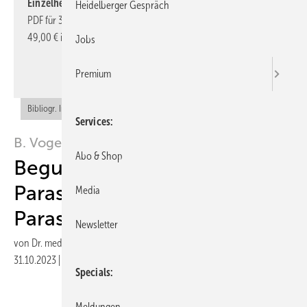
Einzelheftes beziehen.
Sie können das
komplette Heft
als
Heidelberger Gespräch
PDF für 39,00 € inkl. MwSt. downloaden oder das Einzelheft für
49,00 € inkl. MwSt. kaufen.
Jobs
Hier Einzelheft bestellen
Premium
Bibliogr. Info (RIS)
Services
B. Voges
Abo & Shop
Begutachtung der
Parasomnien- Non-REM –
Media
Parasomnien
Newsletter
von
Dr. med. Berthold Voges
31.10.2023
|
Veröffentlicht in
Ausgabe 06-2023
|
Druckvorschau
Specials
Meldungen