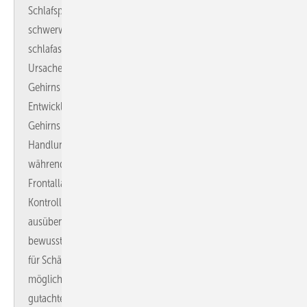
Schlafsprechen, 22 % über Schlafwandeln (davon 20 % mit
schwerwiegenden Verletzungen) und 7 % über
schlafassoziierte sexuelle Handlungsautomatismen. Die
Ursache dafür liegt in der Neigung des menschlichen
Gehirns zum „dissoziierten“ Erwachen:
Entwicklungsgeschichtlich früh entstandene Teile des
Gehirns (wie z. B. das Limbische System, auf dem instinktive
Handlungsschablonen abgespeichert sind) wachen auf,
während andere, spät gebildete Hirnareale (z. B. der obere
Frontallappen) im Tiefschlaf verbleiben und somit ihre
Kontrollfunktion über das menschliche Handeln nicht
ausüben können. Hieraus können komplexe
bewusstseinsferne Verhaltensweisen entstehen, mit Potential
für Schädigungen von „Täter“ oder Bettpartner – mit
möglicherweise resultierendem Bedarf an juristischen und
gutachterlichen Abwägungen zwischen unbewusstem