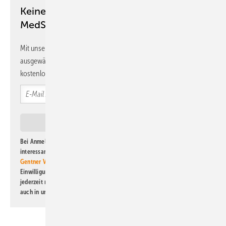
Keine Zeit? Kein Problem mit dem
MedSach Newsletter!
Mit unserem Newsletter erhalten Sie regelmäßig von uns
ausgewählte Informationen und Neuigkeiten, gebündelt und
kostenlos direkt ins Postfach.
Bei Anmeldung zu diesem Newsletter bin ich damit einverstanden, über
interessante Verlags- und Online-Angebote
der Marken der Alfons W.
Gentner Verlag GmbH & Co. KG
informiert zu werden. Diese
Einwilligung kann ich jederzeit widerrufen und eine Abmeldung ist
jederzeit möglich. Informationen zum Umgang mit Daten finden Sie
auch in unserer
Datenschutzerklärung
.