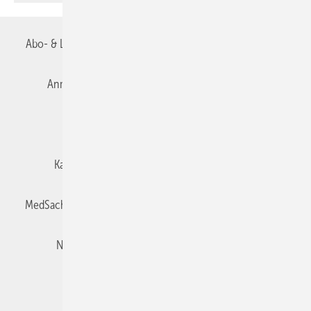
Abo- & Leserservice
AGB
Alle Inhalte chronologisch
Anmelden
Autorenrichtlinien
Datenschutz
E-Paper
Impressum
Gentner Verlag
Karriere bei Gentner
Team
Mediaservice
MedSach abonnieren
Mitgliedschaften und Engagement
Newsletter
Privacy Manager
Redaktion
Rechte & Lizenzen
RSS-Feed