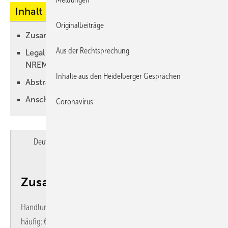
Inhalt
Originalbeiträge
Zusammenfassung
Aus der Rechtsprechung
Legal and forensic evaluation of parasomnias:
NREM parasomnias
Inhalte aus den Heidelberger Gesprächen
Abstract
Anschrift des Verfassers
Coronavirus
Deutsch
English
Zusammenfassung
Handlungsautomatismen im Schlaf (Parasomnien) sind
häufig: 67 % aller Erwachsenen berichten über