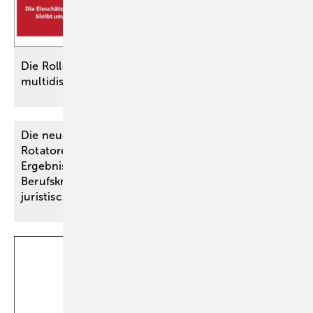
Die Rolle des Hauptgutachters bei
multidisziplinären
­Begutachtungen
Die neue BK Nr. 2117 – Läsion der
Rotatorenmanschette – und der Vorrang der
Ergebnisse des Ärztlichen Sachverständigenbeirats
Berufskrankheiten (neuer § 1 Abs. 2 BKV) aus
juristischer
Sicht