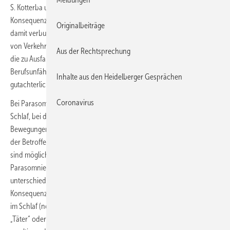
S. Kotterba und A. Heidbreder beschreiben die sozialmedizinischen
Konsequenzen der Hypersomnie. Übermäßige Tagesschläfrigkeit und
Originalbeiträge
damit verbundene Aufmerksamkeitsdeﬁzite sind häuﬁge Ursachen
von Verkehrsunfällen. Ebenfalls entstehen Probleme am Arbeitsplatz,
Aus der Rechtsprechung
die zu Ausfall am Arbeitsplatz, aber auch dauerhafter
Berufsunfähigkeiten führen können. Hierzu bedarf es zunehmend
Inhalte aus den Heidelberger Gesprächen
gutachterlicher Stellungnahmen.
Coronavirus
Bei Parasomnien handelt es sich um besondere Vorkommnisse im
Schlaf, bei denen es zu unbewussten komplexen Handlungen kommt.
Bewegungen im Rahmen von Parasomnien können zu Verletzungen
der Betroffenen und der Bettpartner führen, auch sexuelle Übergriffe
sind möglich. Hierbei wird zwischen sogenannten non-REM-
Parasomnien und REM-Schlaf bezogenen Parasomnien
unterschieden. In dem Beitrag von B. Voges geht es um rechtliche
Konsequenzen von durch komplexe bewusstseinsferne Handlungen
im Schlaf (non-REM-Parasomnien) entstandenen Schädigungen von
„Täter“ oder Bettpartner. Hieraus ergibt sich ein möglicherweise