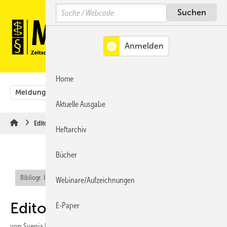
Springe
Springe
Springe
Search
auf
auf
auf
Hauptinhalt
Hauptmenü
SiteSearch
MENÜ
Home
Meldungen
Originalbeiträge
Aus der Rechtsprechung
Aktuelle Ausgabe
Editorial
Heftarchiv
Bücher
Bibliogr. Info (RIS)
Webinare/Aufzeichnungen
Editorial
E-Paper
von
Svenja Happe