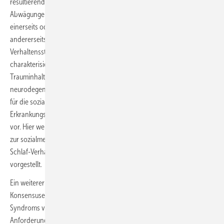
resultierender Bedarf an juristischen und gutachterlichen
Abwägungen zwischen unbewusstem Handeln mit Schuldunfähigkeit
einerseits oder Willkürtat mit nachgeschobener Schutzbehauptung
andererseits. S. Rupprecht widmet sich der REM-Schlaf-
Verhaltensstörung als eine seltene neurologische Erkrankung,
charakterisiert durch das gewaltsam-aggressive Ausagieren von
Trauminhalten. Sie ist häufig das Erstsymptom einer
neurodegenerativen Erkrankung mit entsprechenden Implikationen
für die sozialmedizinische Beurteilung. Aufgrund der Seltenheit des
Erkrankungsbildes liegen bisher keine gutachterlichen Empfehlungen
vor. Hier werden erstmals allgemeine und spezifische Empfehlungen
zur sozialmedizinischen und forensischen Beurteilung der REM-
Schlaf-Verhaltensstörung im Rahmen gutachterlicher Verfahren
vorgestellt.
Ein weiterer Beitrag von S. Happe et al. stellt eine
Konsensusempfehlung der Begutachtung des Restless-Legs-
Syndroms vor. Dieses stellt eine zunehmende sozialmedizinische
Anforderung an den Neurologen dar. In dieser Empfehlung wird