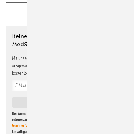
Teilen
Link kopieren
Keine Zeit? Kein Problem mit dem
MedSach Newsletter!
Mit unserem Newsletter erhalten Sie regelmäßig von uns
ausgewählte Informationen und Neuigkeiten, gebündelt und
kostenlos direkt ins Postfach.
Bei Anmeldung zu diesem Newsletter bin ich damit einverstanden, über
interessante Verlags- und Online-Angebote
der Marken der Alfons W.
Gentner Verlag GmbH & Co. KG
informiert zu werden. Diese
Einwilligung kann ich jederzeit widerrufen und eine Abmeldung ist