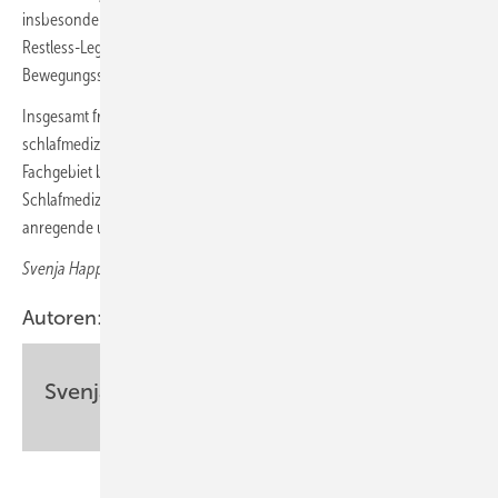
insbesondere auch näher auf die Diagnostik und Therapie des
Restless-Legs-Syndroms als häufigste schlafbezogene
Bewegungsstörung überhaupt eingegangen.
Insgesamt freue ich mich, die großen neurologisch-relevanten
schlafmedizinischen Themen in einem Heft vereint von auf ihrem
Fachgebiet besonders ausgewiesenen neurologischen
Schlafmedizinern präsentieren zu dürfen. Ich wünsche Ihnen eine
anregende und für Ihre Tätigkeit hilfreiche Lektüre.
Svenja Happe
, Telgte
Autoren:
Svenja Happe