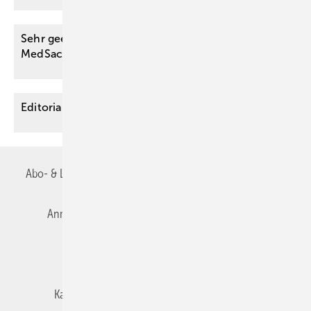
Sehr geehrte Leserinnen und Leser der Zeitschrift
MedSach,
Editorial
Abo- & Leserservice
AGB
Alle Inhalte chronologisch
Anmelden
Autorenrichtlinien
Datenschutz
E-Paper
Impressum
Gentner Verlag
Karriere bei Gentner
Team
Mediaservice