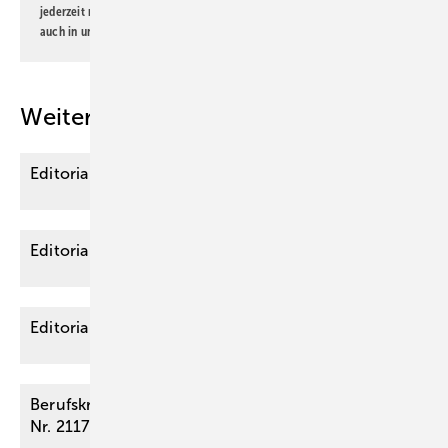
jederzeit möglich. Informationen zum Umgang mit Daten finden Sie
auch in unserer
Datenschutzerklärung
.
Weitere Inhalte
Editorial
Editorial
Editorial
Berufskrankheit Rotatorenmanschettenläsion (BK-
Nr.
2117)